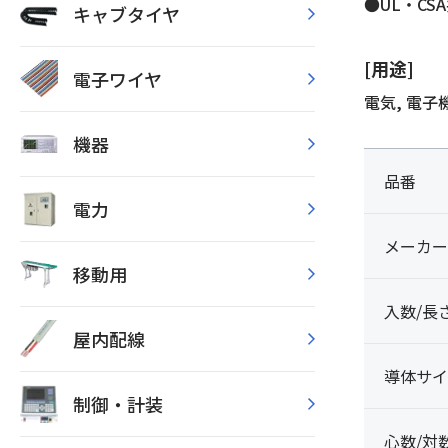
●UL・CS
キャブタイヤ
[用途]
電子ワイヤ
電気, 電
機器
品番
電力
メーカー
移動用
入数/長
屋内配線
導体サイ
制御・計装
心数/対