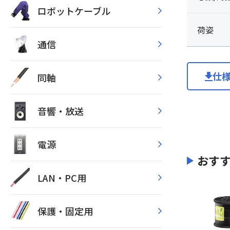
ロボットケーブル
荷姿
通信
仕
同軸
音響・放送
電源
おす
LAN・PC用
保護・固定用