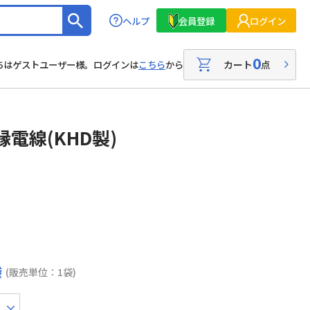
ヘルプ
会員登録
ログイン
0
カート
点
ちはゲストユーザー様。ログインは
こちら
から
電線(KHD製)
袋
(販売単位：1袋)