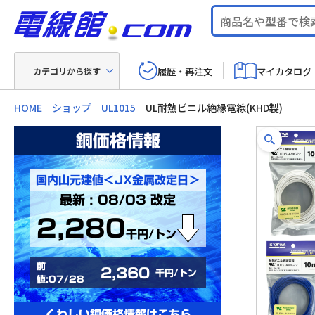
履歴・再注文
マイカタログ
カテゴリから探す
HOME
ショップ
UL1015
UL耐熱ビニル絶縁電線(KHD製)
銅価格情報
国内山元建値＜JX金属改定日＞
最新 : 08/03 改定
2,280
千円/トン
前
2,360
千円/トン
値:07/28
くわしい銅価格情報はこちら