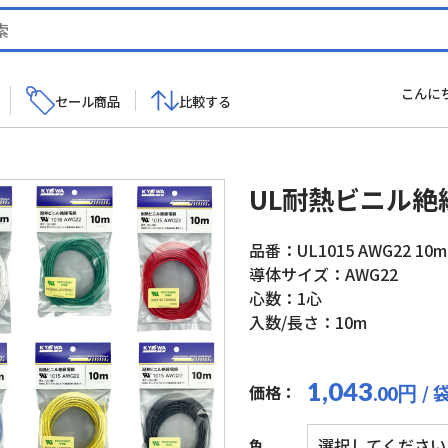
こんに
セール商品
比較する
UL耐熱ビニル絶縁
品番：UL1015 AWG22 10m
導体サイズ：AWG22
心数：1心
入数/長さ：10m
1,043
/ 
価格：
円
.00
色