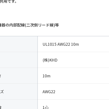
A共用です。
子機器の内部配線(二次側リード線)等
UL1015 AWG22 10m
(株)KHD
さ
10m
ズ
AWG22
数
1心