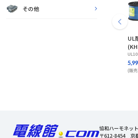
その他
UL
(K
UL10
5,9
(販売
協和ハーモネッ
〒612-8454
京