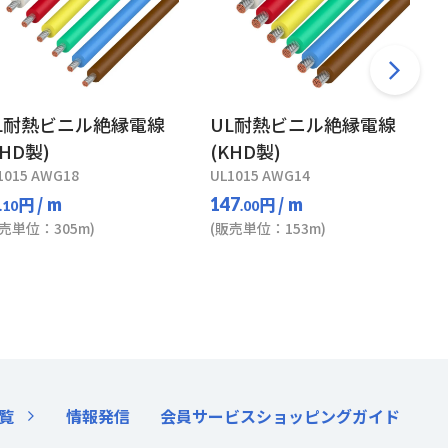
L耐熱ビニル絶縁電線
UL耐熱ビニル絶縁電線
KHD製)
(KHD製)
1015 AWG18
UL1015 AWG14
円
/ m
円
/ m
147
.10
.00
販売単位：305m)
(販売単位：153m)
覧
情報発信
会員サービス
ショッピングガイド