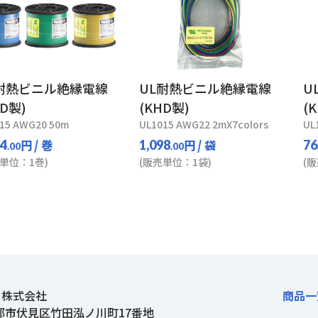
耐熱ビニル絶縁電線
UL耐熱ビニル絶縁電線
U
HD製)
(KHD製)
(
15 AWG20 50m
UL1015 AWG22 2mX7colors
UL
円
/ 巻
円
/ 袋
94
1,098
76
.00
.00
単位：1巻)
(販売単位：1袋)
(
ト株式会社
商品一
都市伏見区竹田泓ノ川町17番地