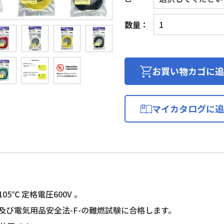
UL
数量：
耐
熱
ビ
ニ
お買い物カゴに追
ル
絶
縁
マイカタログに追
電
線
(KHD
製)
個
05℃ 定格電圧600V 。
-1及び電気用品安全法-F-の難燃試験に合格します。