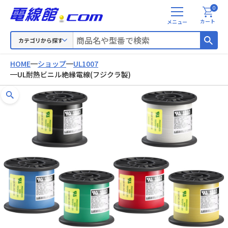
0
メ
カート
ニ
ュ
カテゴリから探す
ー
HOME
ショップ
UL1007
UL耐熱ビニル絶縁電線(フジクラ製)