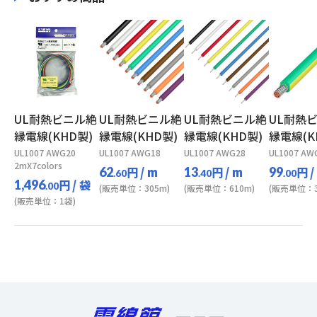
UL耐熱ビニル絶
UL耐熱ビニル絶
UL耐熱ビニル絶
UL耐熱
縁電線(KHD製)
縁電線(KHD製)
縁電線(KHD製)
縁電線(K
UL1007 AWG20
UL1007 AWG18
UL1007 AWG28
UL1007 AW
2mX7colors
円
/ m
円
/ m
円
/
62
13
99
.60
.40
.00
円
/ 袋
1,496
.00
(販売単位：305m)
(販売単位：610m)
(販売単位：3
(販売単位：1袋)