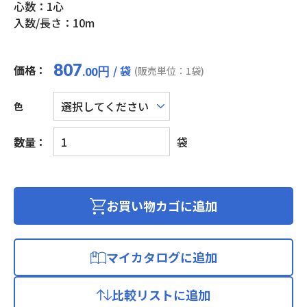
心数：1心
入数/長さ：10m
807
価格：
/ 袋
円
(販売単位：1袋)
.00
色
UL
数量：
袋
耐
熱
ビ
ニ
お買い物カゴに追加
ル
絶
縁
マイカタログに追加
電
線
比較リストに追加
(KHD