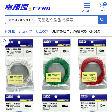
0
メ
カート
ニ
ュ
カテゴリから探す
ー
HOME
ショップ
UL1007
UL耐熱ビニル絶縁電線(KHD製)