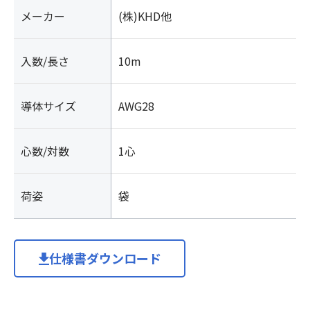
メーカー
(株)KHD他
入数/長さ
10m
導体サイズ
AWG28
心数/対数
1心
荷姿
袋
仕様書ダウンロード