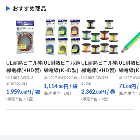
おすすめ商品
UL耐熱ビニル絶
UL耐熱ビニル絶
UL耐熱ビニル絶
UL耐熱
縁電線(KHD製)
縁電線(KHD製)
縁電線(KHD製)
縁電線(K
UL1007 AWG18
UL1007 AWG22 10m
UL1007 AWG26
UL1007 AW
2mX7colors
100m
円
/ 袋
円
/
1,114
71
.00
.00
円
/ 袋
円
/ 巻
1,959
2,362
.00
.00
(販売単位：1袋)
(販売単位：3
(販売単位：1袋)
(販売単位：1巻)