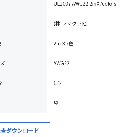
UL1007 AWG22 2mX7colors
(株)フジクラ他
さ
2m×7色
ズ
AWG22
数
1心
袋
様書ダウンロード