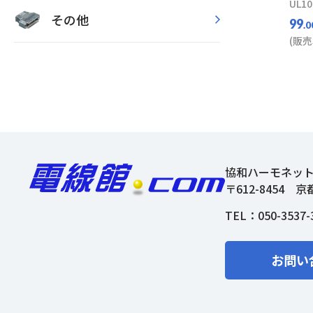
UL10
その他
99
.0
(販売
協和ハーモネッ
〒612-8454
京
TEL：
050-3537-
お問い