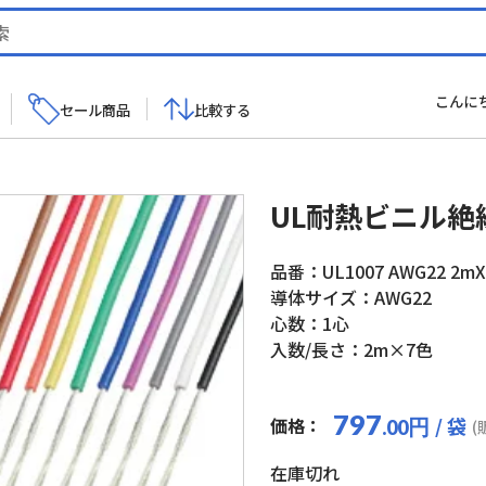
こんに
セール商品
比較する
UL耐熱ビニル絶
品番：UL1007 AWG22 2mX7
導体サイズ：AWG22
心数：1心
入数/長さ：2m×7色
797
/ 袋
価格：
円
.00
(
在庫切れ