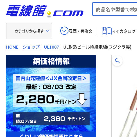
履歴・再注文
マイカタログ
カテゴリから探す
HOME
ショップ
UL1007
UL耐熱ビニル絶縁電線(フジクラ製)
銅価格情報
国内山元建値＜JX金属改定日＞
最新 : 08/03 改定
2,280
千円/トン
前
2,360
千円/トン
値:07/28
くわしい銅価格情報はこちら