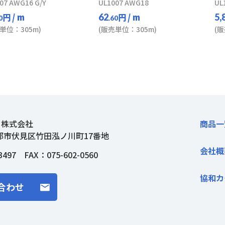
07 AWG16 G/Y
UL1007 AWG18
UL
円
/ m
円
/ m
62
5,
0
.60
単位：305m)
(販売単位：305m)
(
ト株式会社
商品一
都市伏見区竹田泓ノ川町17番地
会社概
3497
FAX：075-602-0560
協和カ
合わせ