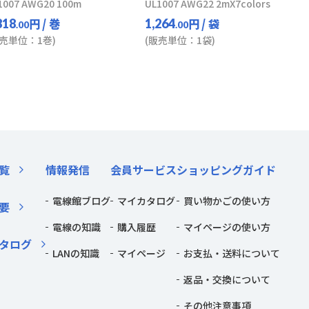
1007 AWG20 100m
UL1007 AWG22 2mX7colors
円
/ 巻
円
/ 袋
818
1,264
.00
.00
販売単位：1巻)
(販売単位：1袋)
覧
情報発信
会員サービス
ショッピングガイド
電線館ブログ
マイカタログ
買い物かごの使い方
要
電線の知識
購入履歴
マイページの使い方
タログ
LANの知識
マイページ
お支払・送料について
返品・交換について
その他注意事項