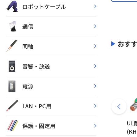
ロボットケーブル
通信
おす
同軸
音響・放送
電源
LAN・PC用
UL
保護・固定用
(K