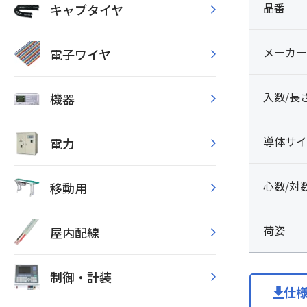
品番
キャブタイヤ
メーカー
電子ワイヤ
入数/長
機器
導体サイ
電力
心数/対
移動用
荷姿
屋内配線
制御・計装
仕