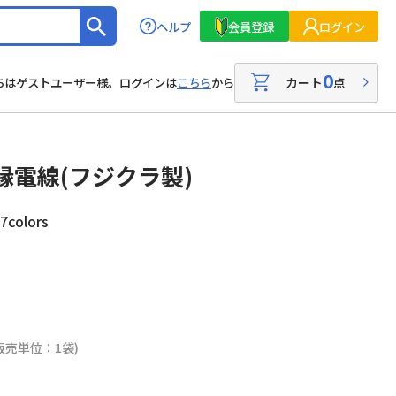
ヘルプ
会員登録
ログイン
0
カート
点
ちはゲストユーザー様。ログインは
こちら
から
縁電線(フジクラ製)
colors
販売単位：1袋)