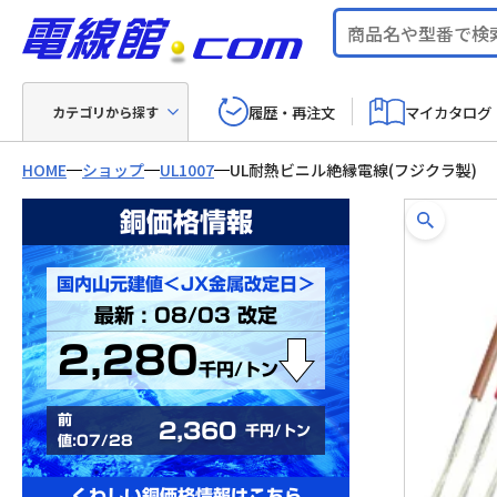
履歴・再注文
マイカタログ
カテゴリから探す
HOME
ショップ
UL1007
UL耐熱ビニル絶縁電線(フジクラ製)
銅価格情報
国内山元建値＜JX金属改定日＞
最新 : 08/03 改定
2,280
千円/トン
前
2,360
千円/トン
値:07/28
くわしい銅価格情報はこちら