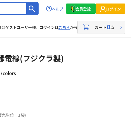
ヘルプ
会員登録
ログイン
0
カート
点
ちはゲストユーザー様。ログインは
こちら
から
縁電線(フジクラ製)
colors
販売単位：1袋)