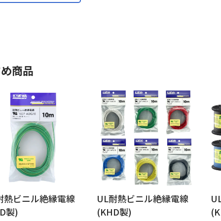
すめ商品
耐熱ビニル絶縁電線
UL耐熱ビニル絶縁電線
U
HD製)
(KHD製)
(