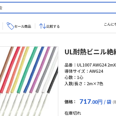
こんに
セール商品
比較する
UL耐熱ビニル絶
品番：UL1007 AWG24 2mX7
導体サイズ：AWG24
心数：1心
入数/長さ：2m×7色
717
/ 袋
価格：
円
.00
(
在庫切れ