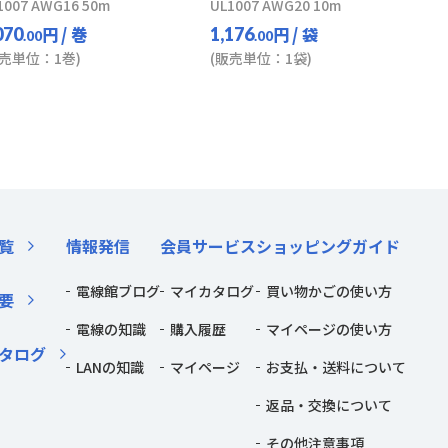
1007 AWG16 50m
UL1007 AWG20 10m
円
/ 巻
円
/ 袋
070
1,176
.00
.00
販売単位：1巻)
(販売単位：1袋)
覧
情報発信
会員サービス
ショッピングガイド
電線館ブログ
マイカタログ
買い物かごの使い方
要
電線の知識
購入履歴
マイページの使い方
タログ
LANの知識
マイページ
お支払・送料について
返品・交換について
その他注意事項