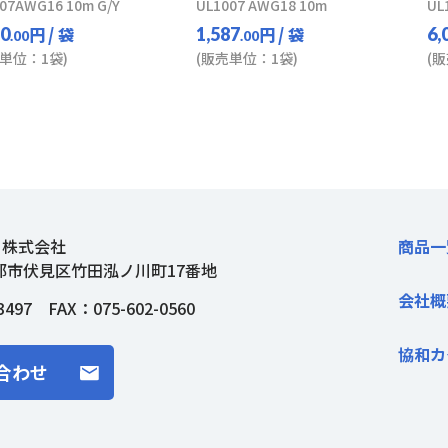
07AWG16 10m G/Y
UL1007 AWG18 10m
UL
円
/ 袋
円
/ 袋
10
1,587
6,
.00
.00
単位：1袋)
(販売単位：1袋)
(
ト株式会社
商品一
都市伏見区竹田泓ノ川町17番地
会社概
3497
FAX：075-602-0560
協和カ
合わせ