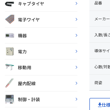
品番
キャブタイヤ
メーカー
電子ワイヤ
入数/長
機器
導体サイ
電力
心数/対
移動用
荷姿
屋内配線
制御・計装
仕