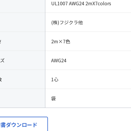
UL1007 AWG24 2mX7colors
(株)フジクラ他
さ
2m×7色
ズ
AWG24
数
1心
袋
様書ダウンロード