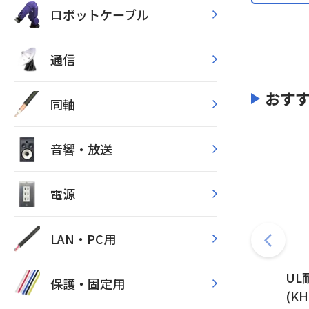
ロボットケーブル
通信
おす
同軸
音響・放送
電源
LAN・PC用
UL
保護・固定用
(K