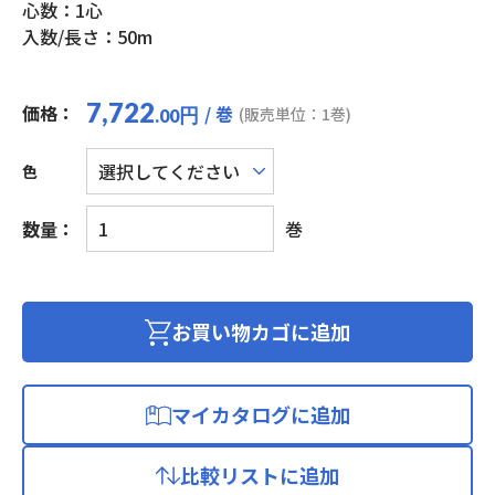
心数：1心
入数/長さ：50m
7,722
価格：
/ 巻
円
(販売単位：1巻)
.00
色
UL
数量：
巻
耐
熱
ビ
ニ
お買い物カゴに追加
ル
絶
縁
マイカタログに追加
電
線
比較リストに追加
(KHD