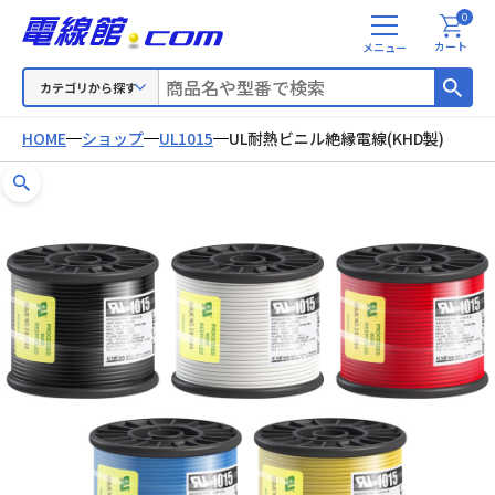
0
メ
カート
ニ
ュ
カテゴリから探す
ー
HOME
ショップ
UL1015
UL耐熱ビニル絶縁電線(KHD製)