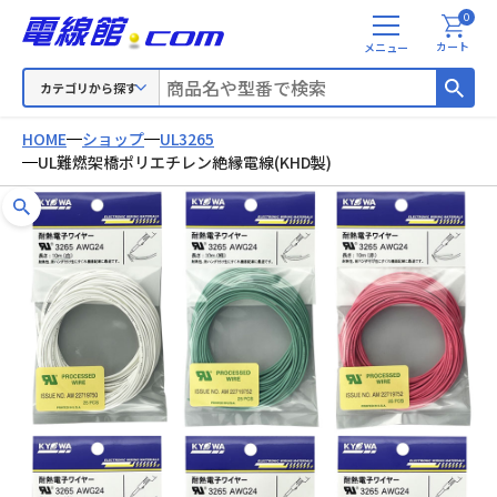
0
メ
カート
ニ
ュ
カテゴリから探す
ー
HOME
ショップ
UL3265
UL難燃架橋ポリエチレン絶縁電線(KHD製)