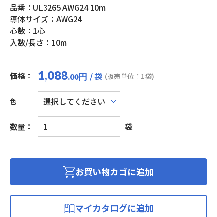
品番：UL3265 AWG24 10m
導体サイズ：AWG24
心数：1心
入数/長さ：10m
1,088
価格：
/ 袋
円
(販売単位：1袋)
.00
色
UL
数量：
袋
難
燃
架
橋
お買い物カゴに追加
ポ
リ
エ
マイカタログに追加
チ