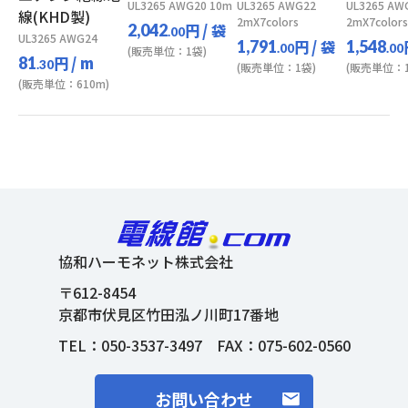
UL3265 AWG20 10m
UL3265 AWG22
UL3265 AW
線(KHD製)
2mX7colors
2mX7colors
円
/ 袋
2,042
.00
UL3265 AWG24
円
/ 袋
1,791
1,548
.00
.00
(販売単位：1袋)
円
/ m
81
.30
(販売単位：1袋)
(販売単位：1
(販売単位：610m)
協和ハーモネット株式会社
〒612-8454
京都市伏見区竹田泓ノ川町17番地
TEL：
050-3537-3497
FAX：075-602-0560
お問い合わせ