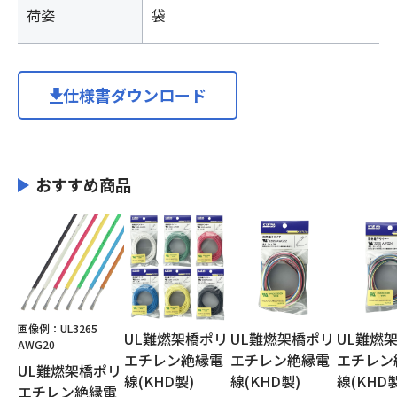
荷姿
袋
仕様書ダウンロード
おすすめ商品
画像例：UL3265
UL難燃架橋ポリ
UL難燃架橋ポリ
UL難燃
AWG20
エチレン絶縁電
エチレン絶縁電
エチレン
UL難燃架橋ポリ
線(KHD製)
線(KHD製)
線(KHD製
エチレン絶縁電