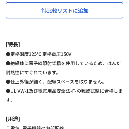
レ
比較リストに追加
ン
絶
縁
電
線
[特長]
(KHD
製)
●定格温度125℃ 定格電圧150V
個
●絶縁体に電子線照射架橋を使用しているため、はんだ
耐熱性にすぐれています。
●仕上外径が細く、配線スペースを取りません。
●UL VW-1及び電気用品安全法-F-の難燃試験に合格しま
す。
[用途]
◯電気, 電子機器の内部配線