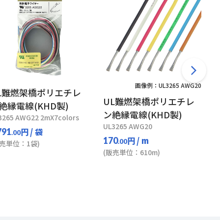
画像例：UL3265 AWG20
L難燃架橋ポリエチレ
UL難燃架橋ポリエチレ
絶縁電線(KHD製)
ン絶縁電線(KHD製)
3265 AWG22 2mX7colors
UL3265 AWG20
円
/ 袋
791
.00
円
/ m
170
.00
販売単位：1袋)
(販売単位：610m)