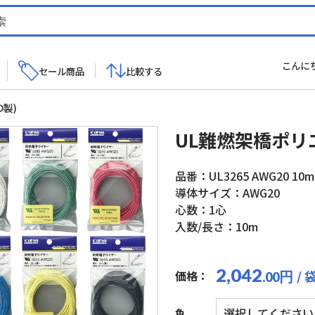
こんに
セール商品
比較する
製)
UL難燃架橋ポリ
品番：UL3265 AWG20 10m
導体サイズ：AWG20
心数：1心
入数/長さ：10m
2,042
/ 
価格：
円
.00
色