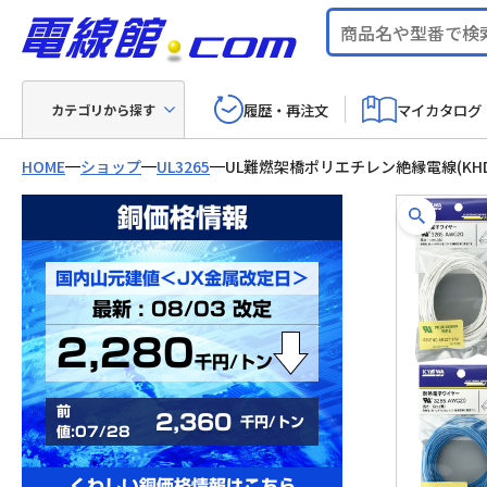
履歴・再注文
マイカタログ
カテゴリから探す
HOME
ショップ
UL3265
UL難燃架橋ポリエチレン絶縁電線(KHD
銅価格情報
国内山元建値＜JX金属改定日＞
最新 : 08/03 改定
2,280
千円/トン
前
2,360
千円/トン
値:07/28
くわしい銅価格情報はこちら