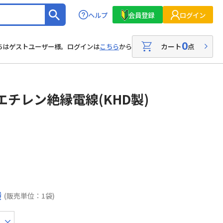
ヘルプ
会員登録
ログイン
0
カート
点
ちはゲストユーザー様。ログインは
こちら
から
エチレン絶縁電線(KHD製)
袋
(販売単位：1袋)