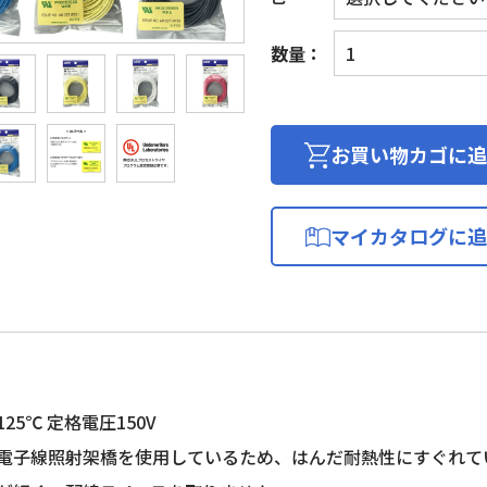
UL
数量：
難
燃
架
橋
お買い物カゴに追
ポ
リ
エ
マイカタログに追
チ
レ
ン
絶
縁
電
線
25℃ 定格電圧150V
(KHD
電子線照射架橋を使用しているため、はんだ耐熱性にすぐれて
製)
個