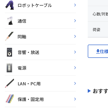
ロボットケーブル
心数/対
通信
荷姿
同軸
仕
音響・放送
電源
LAN・PC用
おす
保護・固定用