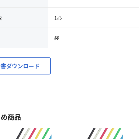
数
1心
袋
様書ダウンロード
すめ商品