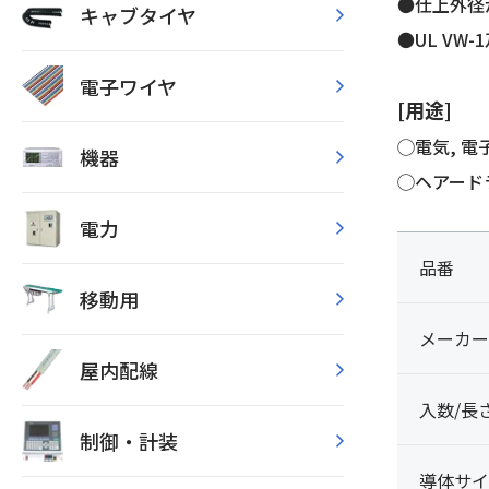
●仕上外径
キャブタイヤ
●UL VW
電子ワイヤ
[用途]
◯電気, 
機器
◯ヘアード
電力
品番
移動用
メーカー
屋内配線
入数/長
制御・計装
導体サイ