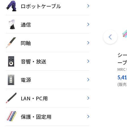
ロボットケーブル
通信
同軸
シ
音響・放送
ーブ
MRC 
5,4
電源
(販売
LAN・PC用
保護・固定用