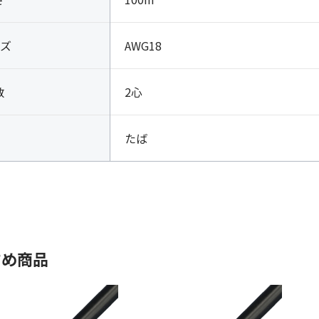
ズ
AWG18
数
2心
たば
すめ商品