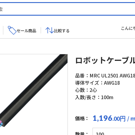
こんに
セール商品
比較する
ロボットケーブル 
品番：MRC UL2501 AWG18
導体サイズ：AWG18
心数：2心
入数/長さ：100m
1,196
/ 
価格：
円
.00
ロ
数量：