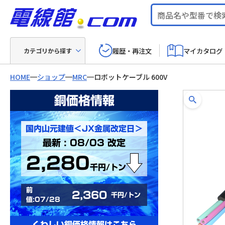
履歴・再注文
マイカタログ
カテゴリから探す
HOME
ショップ
MRC
ロボットケーブル 600V
銅価格情報
国内山元建値＜JX金属改定日＞
最新 : 08/03 改定
2,280
千円/トン
前
2,360
千円/トン
値:07/28
くわしい銅価格情報はこちら