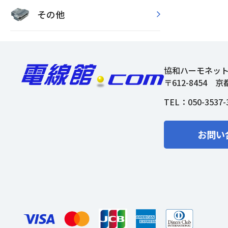
その他
協和ハーモネッ
〒612-8454
京
TEL：
050-3537-
お問い