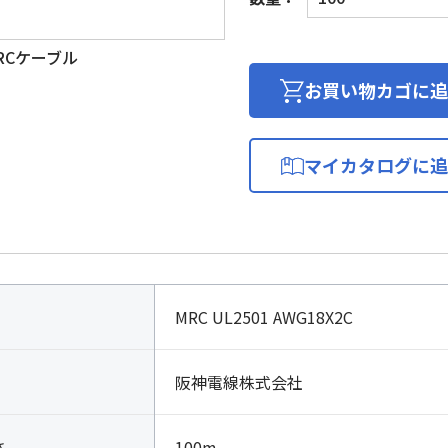
ボ
ッ
RCケーブル
ト
ケ
お買い物カゴに追
ー
ブ
ル
マイカタログに追
600V
個
MRC UL2501 AWG18X2C
阪神電線株式会社
さ
100m