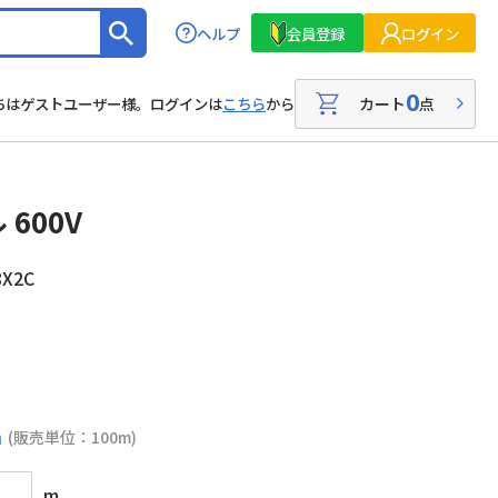
ヘルプ
会員登録
ログイン
0
カート
点
ちはゲストユーザー様。ログインは
こちら
から
600V
X2C
m
(販売単位：100m)
m