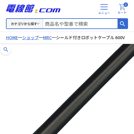
0
メ
カート
ニ
ュ
カテゴリから探す
ー
HOME
ショップ
MRC
シールド付きロボットケーブル 600V