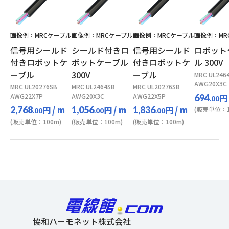
画像例：MRCケーブル
画像例：MRCケーブル
画像例：MRCケーブル
画像例：MR
信号用シールド
シールド付きロ
信号用シールド
ロボット
付きロボットケ
ボットケーブル
付きロボットケ
ル 300V
ーブル
300V
ーブル
MRC UL246
AWG20X3C
MRC UL20276SB
MRC UL2464SB
MRC UL20276SB
AWG22X7P
AWG20X3C
AWG22X5P
円
694
.00
円
/ m
円
/ m
円
/ m
2,768
1,056
1,836
(販売単位：1
.00
.00
.00
(販売単位：100m)
(販売単位：100m)
(販売単位：100m)
協和ハーモネット株式会社