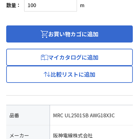
シ
数量：
m
ー
ル
ド
付
お買い物カゴに追加
き
ロ
ボ
マイカタログに追加
ッ
ト
比較リストに追加
ケ
ー
ブ
ル
600V
個
品番
MRC UL2501SB AWG18X3C
メーカー
阪神電線株式会社