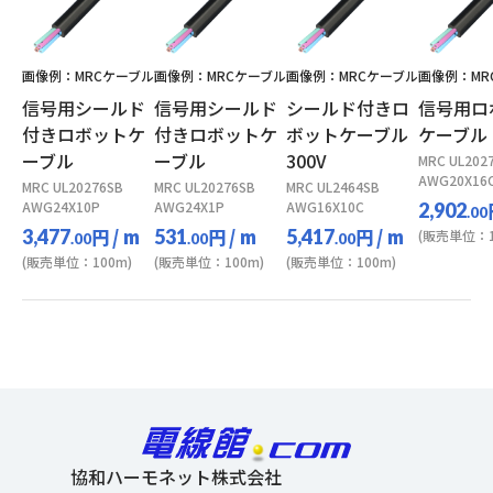
画像例：MRCケーブル
画像例：MRCケーブル
画像例：MRCケーブル
画像例：MR
信号用シールド
信号用シールド
シールド付きロ
信号用ロ
付きロボットケ
付きロボットケ
ボットケーブル
ケーブル
ーブル
ーブル
300V
MRC UL202
AWG20X16
MRC UL20276SB
MRC UL20276SB
MRC UL2464SB
AWG24X10P
AWG24X1P
AWG16X10C
2,902
.00
円
/ m
円
/ m
円
/ m
3,477
531
5,417
(販売単位：1
.00
.00
.00
(販売単位：100m)
(販売単位：100m)
(販売単位：100m)
協和ハーモネット株式会社