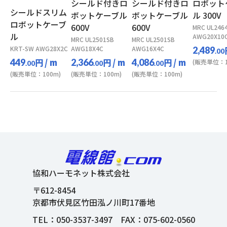
シールド付きロ
シールド付きロ
ロボット
シールドスリム
ボットケーブル
ボットケーブル
ル 300V
ロボットケーブ
600V
600V
MRC UL246
ル
AWG20X10
MRC UL2501SB
MRC UL2501SB
KRT-SW AWG28X2C
AWG18X4C
AWG16X4C
2,489
.00
円
/ m
円
/ m
円
/ m
449
2,366
4,086
(販売単位：1
.00
.00
.00
(販売単位：100m)
(販売単位：100m)
(販売単位：100m)
協和ハーモネット株式会社
〒612-8454
京都市伏見区竹田泓ノ川町17番地
TEL：
050-3537-3497
FAX：075-602-0560