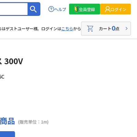
ヘルプ
会員登録
ログイン
0
カート
点
ちはゲストユーザー様。ログインは
こちら
から
300V
6C
商品
(販売単位：1m)