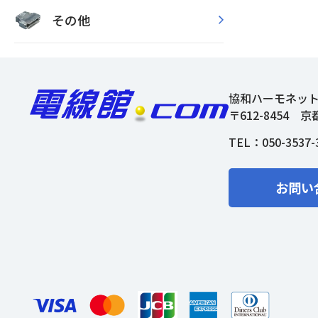
その他
協和ハーモネッ
〒612-8454
京
TEL：
050-3537-
お問い