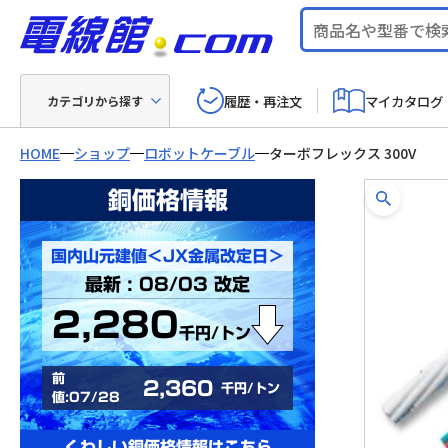
履歴・再注文
マイカタログ
カテゴリから探す
HOME
ショップ
ロボットケーブル
ターボフレックス 300V
銅価格情報
国内山元建値＜JX金属改定日＞
最新 : 08/03 改定
2,280
千円/トン
前
2,360
千円/トン
値:07/28
くわしい銅価格情報はこちら