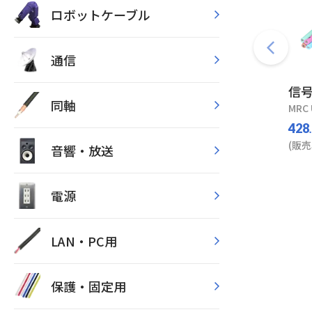
ロボットケーブル
通信
信
同軸
MRC 
428
(販売
音響・放送
電源
LAN・PC用
保護・固定用