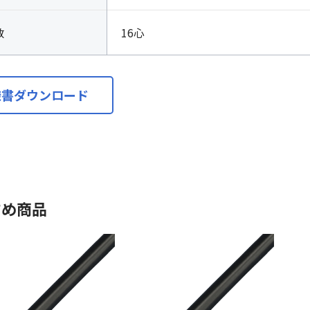
数
16心
様書ダウンロード
すめ商品