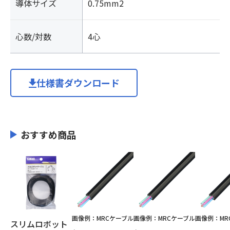
導体サイズ
0.75mm2
心数/対数
4心
仕様書ダウンロード
おすすめ商品
画像例：MRCケーブル
画像例：MRCケーブル
画像例：MR
スリムロボット