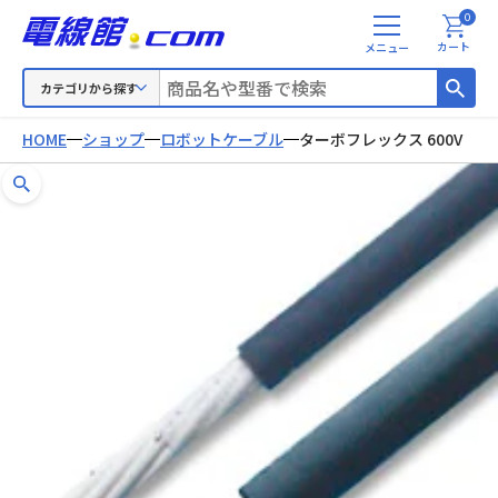
0
メ
カート
ニ
ュ
カテゴリから探す
ー
HOME
ショップ
ロボットケーブル
ターボフレックス 600V