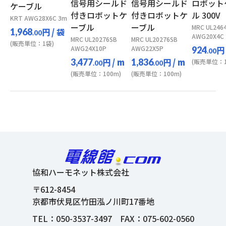
信号用シールド
信号用シールド
ロボット
ケーブル
付きロボットケ
付きロボットケ
ル 300V
KRT AWG28X6C 3m
ーブル
ーブル
MRC UL246
円
/ 袋
1,968
.00
AWG20X4C
MRC UL20276SB
MRC UL20276SB
(販売単位：1袋)
AWG24X10P
AWG22X5P
円
924
.00
円
/ m
円
/ m
3,477
1,836
(販売単位：1
.00
.00
(販売単位：100m)
(販売単位：100m)
協和ハーモネット株式会社
〒612-8454
京都市伏見区竹田泓ノ川町17番地
TEL：
050-3537-3497
FAX：075-602-0560