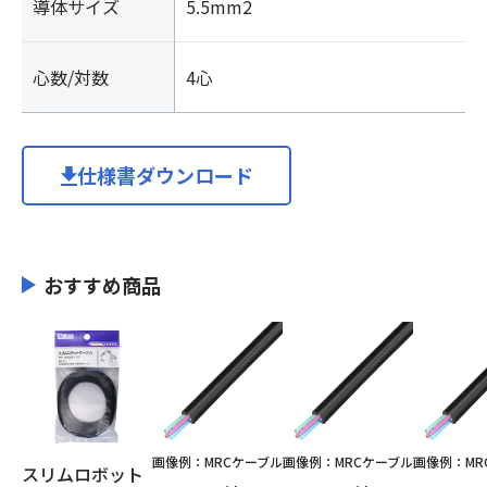
導体サイズ
5.5mm2
心数/対数
4心
仕様書ダウンロード
おすすめ商品
画像例：MRCケーブル
画像例：MRCケーブル
画像例：MR
スリムロボット