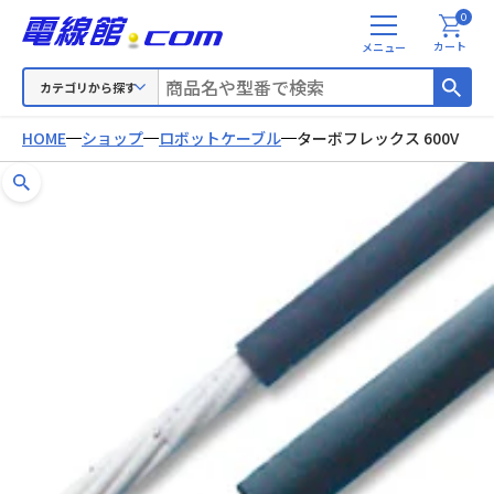
0
メ
カート
ニ
ュ
カテゴリから探す
ー
HOME
ショップ
ロボットケーブル
ターボフレックス 600V