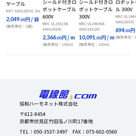
シールド付きロ
シールド付きロ
ロボット
ケーブル
ボットケーブル
ボットケーブル
ル 300V
KRT AWG28X3C 5m
600V
300V
MRC UL246
円
/ 袋
2,049
.00
AWG20X3C
MRC UL2501SB
MRC UL2464SB
(販売単位：1袋)
AWG18X4C
AWG16X20C
円
694
.00
円
/ m
円
/ m
2,366
10,091
(販売単位：1
.00
.00
(販売単位：100m)
(販売単位：100m)
協和ハーモネット株式会社
〒612-8454
京都市伏見区竹田泓ノ川町17番地
TEL：
050-3537-3497
FAX：075-602-0560