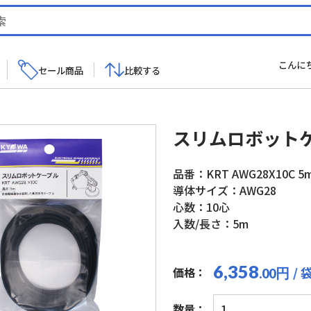
こんに
セール商品
比較する
スリムロボット
品番：KRT AWG28X10C 5
導体サイズ：AWG28
心数：10心
入数/長さ：5m
6,358
/ 
価格：
円
.00
ス
数量：