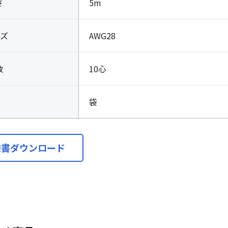
さ
5m
ズ
AWG28
数
10心
袋
様書ダウンロード