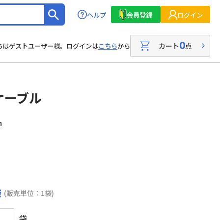
ヘルプ
会員登録
ログイン
0
カート
点
ちはゲストユーザー様。ログインは
こちら
から
ケーブル
m
袋
(販売単位：1袋)
袋