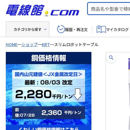
履歴・再注文
マイカタログ
カテゴリから探す
HOME
ショップ
KRT
スリムロボットケーブル
銅価格情報
国内山元建値＜JX金属改定日＞
最新 : 08/03 改定
2,280
千円/トン
前
2,360
千円/トン
値:07/28
くわしい銅価格情報はこちら