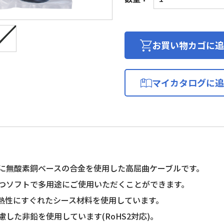
リ
ム
ロ
ボ
お買い物カゴに追
ッ
ト
ケ
マイカタログに追
ー
ブ
ル
個
に無酸素銅ベースの合金を使用した高屈曲ケーブルです。
つソフトで多用途にご使用いただくことができます。
 耐熱性にすぐれたシース材料を使用しています。
慮した非鉛を使用しています(RoHS2対応)。