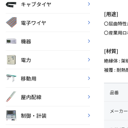
キャブタイヤ
[用途]
電子ワイヤ
〇屈曲特性
〇産業用ロ
機器
[材質]
電力
絶縁体 : 
被覆 : 耐
移動用
品番
屋内配線
メーカー
制御・計装