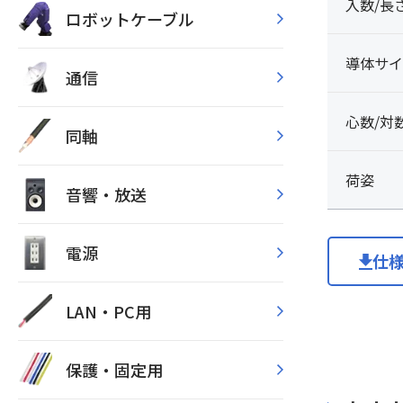
入数/長
ロボットケーブル
導体サイ
通信
心数/対
同軸
荷姿
音響・放送
電源
仕
LAN・PC用
保護・固定用