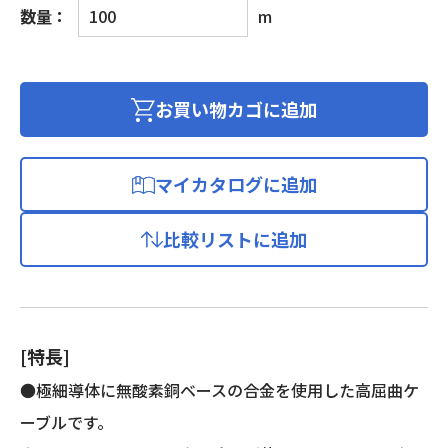
ス
数量：
m
リ
ム
ロ
ボ
お買い物カゴに追加
ッ
ト
ケ
マイカタログに追加
ー
ブ
比較リストに追加
ル
個
[特長]
●極細導体に無酸素銅ベースの合金を使用した高屈曲ケ
ーブルです。