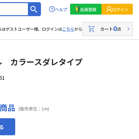
ヘルプ
会員登録
ログイン
0
カート
点
ちはゲストユーザー様。ログインは
こちら
から
ル カラースダレタイプ
51
商品
(販売単位：1m)
る