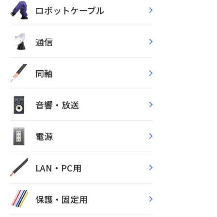
ロボットケーブル
通信
同軸
音響・放送
電源
LAN・PC用
保護・固定用