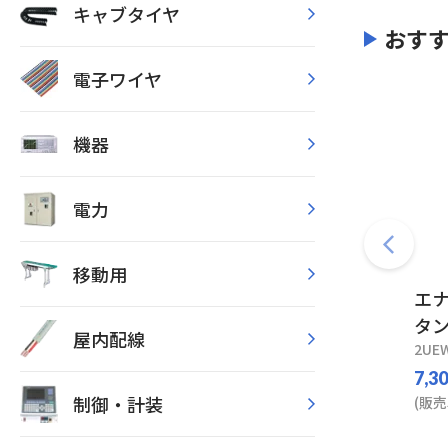
キャブタイヤ
おす
電子ワイヤ
機器
電力
移動用
エナ
タン
屋内配線
2UEW
7,3
制御・計装
(販売