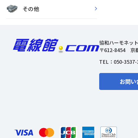
その他
協和ハーモネッ
〒612-8454
京
TEL：
050-3537-
お問い