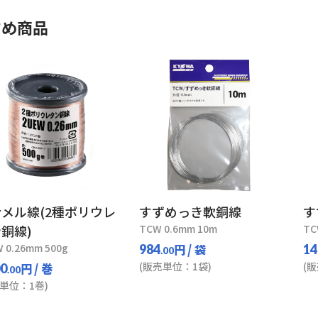
すめ商品
メル線(2種ポリウレ
すずめっき軟銅線
す
銅線)
TCW 0.6mm 10m
TC
 0.26mm 500g
円
/ 袋
984
14
.00
(販売単位：1袋)
(
円
/ 巻
00
.00
単位：1巻)