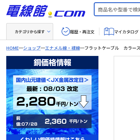
履歴・再注文
マイカタログ
カテゴリから探す
HOME
ショップ
エナメル線・裸線
フラットケーブル カラー
銅価格情報
国内山元建値＜JX金属改定日＞
最新 : 08/03 改定
2,280
千円/トン
前
2,360
千円/トン
値:07/28
くわしい銅価格情報はこちら