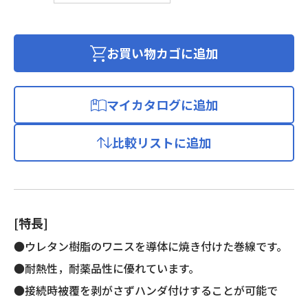
メ
ル
線
お買い物カゴに追加
(2
種
ポ
マイカタログに追加
リ
ウ
比較リストに追加
レ
タ
ン
銅
線)
[特長]
個
●ウレタン樹脂のワニスを導体に焼き付けた巻線です。
●耐熱性，耐薬品性に優れています。
●接続時被覆を剥がさずハンダ付けすることが可能で