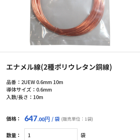
エナメル線(2種ポリウレタン銅線)
品番：2UEW 0.6mm 10m
導体サイズ：0.6mm
入数/長さ：10m
647
価格：
/ 袋
円
(販売単位：1袋)
.00
エ
数量：
袋
ナ