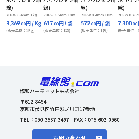
ポリウレタン銅
ポリウレタン銅
ポリウレタン銅
ポリウレ
線)
線)
線)
線)
2UEW 0.4mm 1kg
2UEW 0.5mm 10m
2UEW 0.4mm 10m
2UEW 0.26
円
/ Kg
円
/ 袋
円
/ 袋
8,369
617
572
7,300
.00
.00
.00
.00
(販売単位：1Kg)
(販売単位：1袋)
(販売単位：1袋)
(販売単位：1
協和ハーモネット株式会社
〒612-8454
京都市伏見区竹田泓ノ川町17番地
TEL：
050-3537-3497
FAX：075-602-0560
お問い合わせ