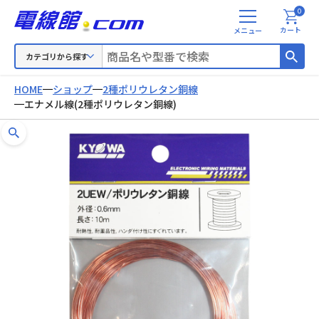
0
メ
カート
ニ
ュ
カテゴリから探す
ー
HOME
ショップ
2種ポリウレタン銅線
エナメル線(2種ポリウレタン銅線)