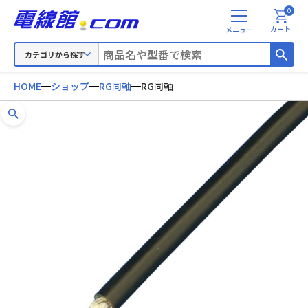
0
メ
カート
ニ
ュ
カテゴリから探す
ー
HOME
ショップ
RG同軸
RG同軸