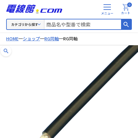
0
メ
カート
ニ
ュ
カテゴリから探す
ー
HOME
ショップ
RG同軸
RG同軸