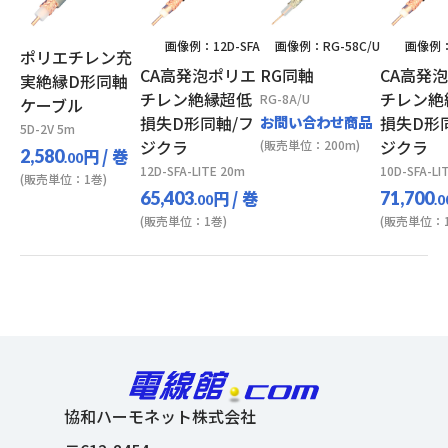
画像例：12D-SFA
画像例：RG-58C/U
画像例：
ポリエチレン充
CA高発泡ポリエ
RG同軸
CA高発
実絶縁D形同軸
チレン絶縁超低
チレン絶
RG-8A/U
ケーブル
損失D形同軸/フ
お問い合わせ商品
損失D形
5D-2V 5m
ジクラ
ジクラ
(販売単位：200m)
円
/ 巻
2,580
.00
12D-SFA-LITE 20m
10D-SFA-LI
(販売単位：1巻)
円
/ 巻
65,403
71,700
.00
.0
(販売単位：1巻)
(販売単位：1
協和ハーモネット株式会社