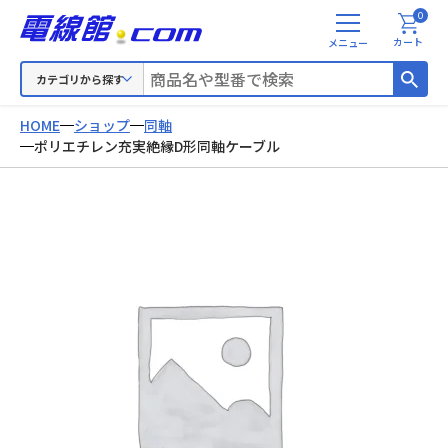
0
メ
カート
ニ
ュ
カテゴリから探す
ー
HOME
ショップ
同軸
ポリエチレン充実絶縁D形同軸ケーブル