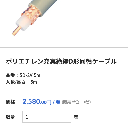
ポリエチレン充実絶縁D形同軸ケーブル
品番：5D-2V 5m
入数/長さ：5m
2,580
価格：
/ 巻
円
(販売単位：1巻)
.00
ポ
数量：
巻
リ
エ