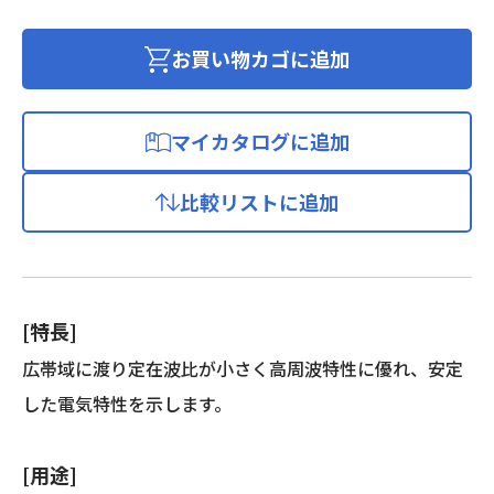
チ
レ
お買い物カゴに追加
ン
充
実
マイカタログに追加
絶
縁
比較リストに追加
D
形
同
軸
ケ
[特長]
ー
ブ
広帯域に渡り定在波比が小さく高周波特性に優れ、安定
ル
した電気特性を示します。
個
[用途]