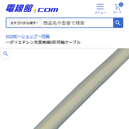
0
メ
カート
ニ
ュ
カテゴリから探す
ー
HOME
ショップ
同軸
ポリエチレン充実絶縁D形同軸ケーブル