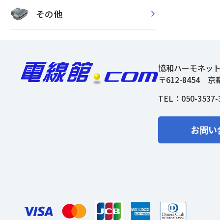
その他
協和ハーモネッ
〒612-8454
京
TEL：
050-3537-
お問い