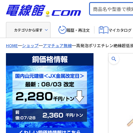
履歴・再注文
マイカタログ
カテゴリから探す
HOME
ショップ
アマチュア無線
高発泡ポリエチレン絶縁超低
銅価格情報
国内山元建値＜JX金属改定日＞
最新 : 08/03 改定
2,280
千円/トン
前
2,360
千円/トン
値:07/28
くわしい銅価格情報はこちら