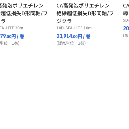
高発泡ポリエチレン
CA高発泡ポリエチレン
C
超低損失D形同軸/フ
絶縁超低損失D形同軸/フ
縁
クラ
ジクラ
5D
FA-LITE 20m
10D-SFA-LITE 10m
20
(
円
/ 巻
円
/ 巻
079
23,914
.00
.00
単位：1巻)
(販売単位：1巻)