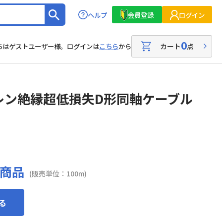
ヘルプ
会員登録
ログイン
0
カート
点
ちはゲストユーザー様。ログインは
こちら
から
レン絶縁超低損失D形同軸ケーブル
商品
(販売単位：100m)
る