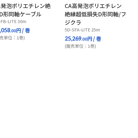
A発泡ポリエチレン絶
CA高発泡ポリエチレン
D形同軸ケーブル
絶縁超低損失D形同軸/フ
-FB-LITE 30m
ジクラ
円
/ 巻
5D-SFA-LITE 25m
,058
.00
販売単位：1巻)
円
/ 巻
25,269
.00
(販売単位：1巻)