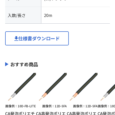
軸/
フ
入数/長さ
20m
ジ
ク
ラ
個
仕様書ダウンロード
おすすめ商品
画像例：10D-FB-LITE
画像例：12D-SFA
画像例：12D-SFA
画像例：10D-
CA発泡ポリエチ
CA高発泡ポリエ
CA高発泡ポリエ
CA発泡