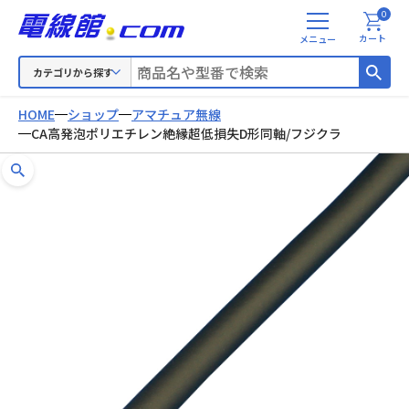
0
メ
カート
ニ
ュ
カテゴリから探す
ー
HOME
ショップ
アマチュア無線
CA高発泡ポリエチレン絶縁超低損失D形同軸/フジクラ