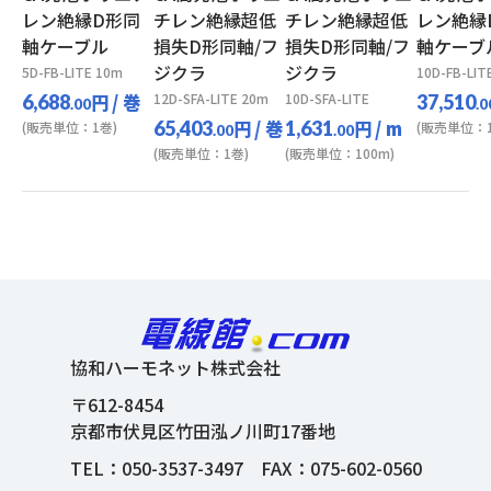
レン絶縁D形同
チレン絶縁超低
チレン絶縁超低
レン絶縁
軸ケーブル
損失D形同軸/フ
損失D形同軸/フ
軸ケーブ
ジクラ
ジクラ
5D-FB-LITE 10m
10D-FB-LIT
円
/ 巻
12D-SFA-LITE 20m
10D-SFA-LITE
6,688
37,510
.00
.0
円
/ 巻
円
/ m
65,403
1,631
(販売単位：1巻)
(販売単位：1
.00
.00
(販売単位：1巻)
(販売単位：100m)
協和ハーモネット株式会社
〒612-8454
京都市伏見区竹田泓ノ川町17番地
TEL：
050-3537-3497
FAX：075-602-0560