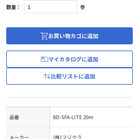
CA
数量：
巻
高
発
泡
ポ
お買い物カゴに追加
リ
エ
チ
マイカタログに追加
レ
ン
比較リストに追加
絶
縁
超
低
損
失
品番
8D-SFA-LITE 20m
D
形
メーカー
(株)フジクラ
同