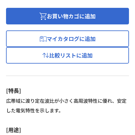
チ
レ
お買い物カゴに追加
ン
充
実
マイカタログに追加
絶
縁
比較リストに追加
D
形
同
軸
ケ
[特長]
ー
ブ
広帯域に渡り定在波比が小さく高周波特性に優れ、安定
ル
した電気特性を示します。
個
[用途]