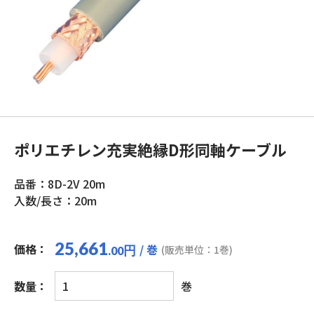
ポリエチレン充実絶縁D形同軸ケーブル
品番：8D-2V 20m
入数/長さ：20m
25,661
価格：
/ 巻
円
(販売単位：1巻)
.00
ポ
数量：
巻
リ
エ