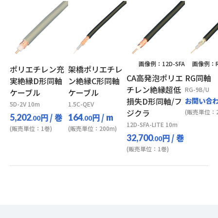
画像例：12D-SFA
画像例：RG
ポリエチレン充
架橋ポリエチレ
CA高発泡ポリエ
RG同軸
実絶縁D形同軸
ン絶縁C形同軸
チレン絶縁超低
RG-9B/U
ケーブル
ケーブル
損失D形同軸/フ
お問い合
5D-2V 10m
1.5C-QEV
ジクラ
(販売単位：2
円
/ 巻
円
/ m
5,202
164
.00
.00
12D-SFA-LITE 10m
(販売単位：1巻)
(販売単位：200m)
円
/ 巻
32,700
.00
(販売単位：1巻)