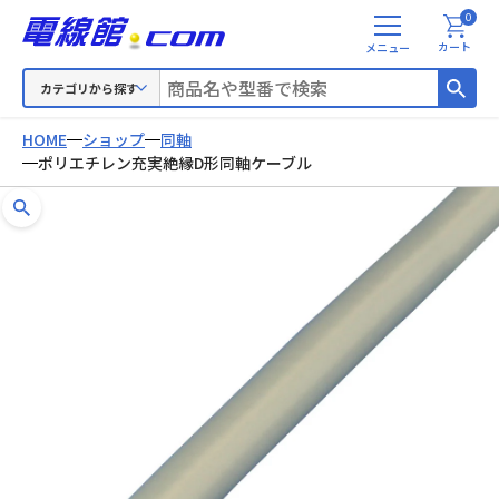
0
メ
カート
ニ
ュ
カテゴリから探す
ー
HOME
ショップ
同軸
ポリエチレン充実絶縁D形同軸ケーブル