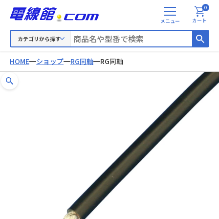
0
メ
カート
ニ
ュ
カテゴリから探す
ー
HOME
ショップ
RG同軸
RG同軸