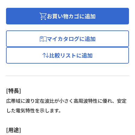
チ
レ
お買い物カゴに追加
ン
充
実
マイカタログに追加
絶
縁
比較リストに追加
D
形
同
軸
ケ
[特長]
ー
ブ
広帯域に渡り定在波比が小さく高周波特性に優れ、安定
ル
した電気特性を示します。
個
[用途]