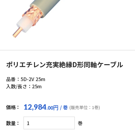
ポリエチレン充実絶縁D形同軸ケーブル
品番：5D-2V 25m
入数/長さ：25m
12,984
価格：
/ 巻
円
(販売単位：1巻)
.00
ポ
数量：
巻
リ
エ