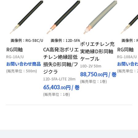
画像例：RG-58C/U
画像例：12D-SFA
画像例：RG
ポリエチレン充
RG同軸
CA高発泡ポリエ
RG同軸
実絶縁D形同軸
チレン絶縁超低
RG-10A/U
RG-108A/U
ケーブル
お問い合わせ商品
損失D形同軸/フ
お問い合
10D-2V 50m
ジクラ
(販売単位：500m)
(販売単位：2
円
/ 巻
88,750
.00
12D-SFA-LITE 20m
(販売単位：1巻)
円
/ 巻
65,403
.00
(販売単位：1巻)