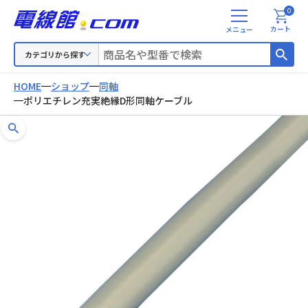
0
メ
カート
ニ
ュ
カテゴリから探す
ー
HOME
ショップ
同軸
ポリエチレン充実絶縁D形同軸ケーブル