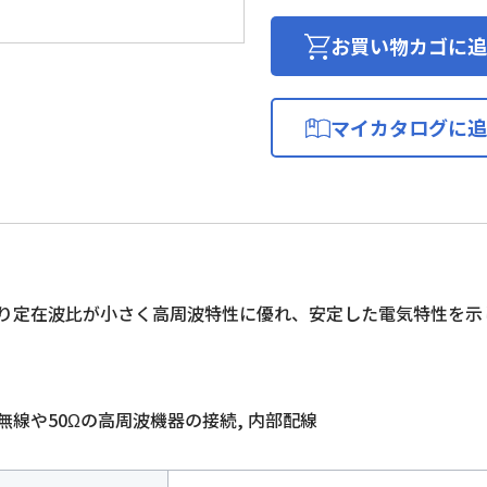
チ
レ
お買い物カゴに追
ン
充
実
マイカタログに追
絶
縁
D
形
同
軸
ケ
り定在波比が小さく高周波特性に優れ、安定した電気特性を示
ー
ブ
ル
個
無線や50Ωの高周波機器の接続, 内部配線