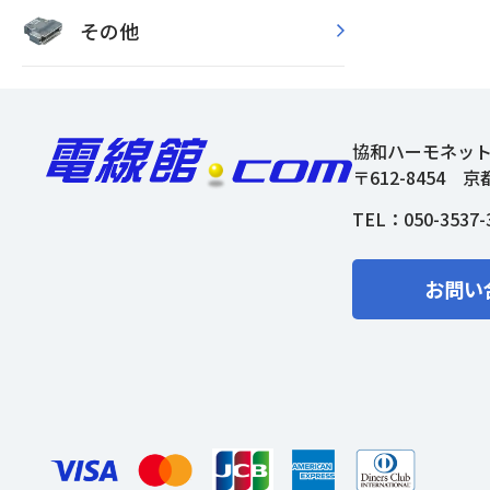
その他
協和ハーモネッ
〒612-8454
京
TEL：
050-3537-
お問い