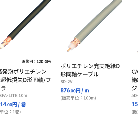
画像例：12D-SFA
ポリエチレン充実絶縁D
高発泡ポリエチレン
C
形同軸ケーブル
超低損失D形同軸/フ
絶
8D-2V
クラ
ジ
円
/ m
876
.00
SFA-LITE 10m
5D
(販売単位：100m)
円
/ 巻
914
15
.00
単位：1巻)
(