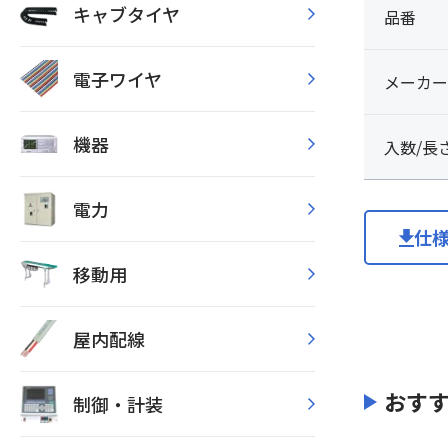
キャブタイヤ
品番
電子ワイヤ
メーカー
機器
入数/長
電力
仕
移動用
屋内配線
おす
制御・計装