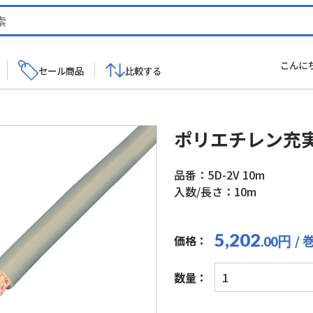
こんに
セール商品
比較する
ポリエチレン充
品番：5D-2V 10m
入数/長さ：10m
5,202
/ 
価格：
円
.00
ポ
数量：
リ
エ