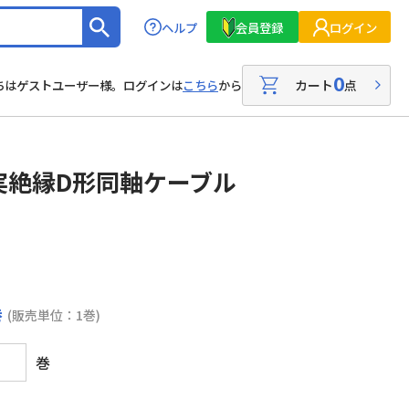
ヘルプ
会員登録
ログイン
0
カート
点
ちはゲストユーザー様。ログインは
こちら
から
実絶縁D形同軸ケーブル
巻
(販売単位：1巻)
巻