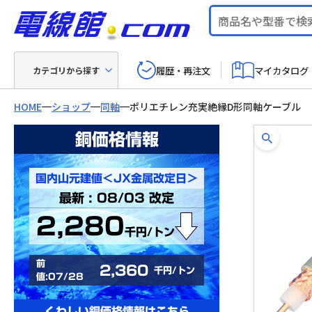
履歴・再注文
マイカタログ
カテゴリから探す
HOME
ショップ
同軸
ポリエチレン充実絶縁D形同軸ケーブル
銅価格情報
国内山元建値＜JX金属改定日＞
最新 : 08/03 改定
2,280
千円/トン
前
2,360
千円/トン
値:07/28
くわしい銅価格情報はこちら