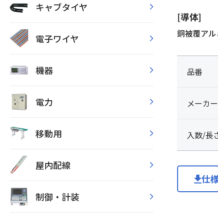
キャブタイヤ
[導体]
銅被覆アル
電子ワイヤ
機器
品番
電力
メーカー
移動用
入数/長
屋内配線
仕
制御・計装