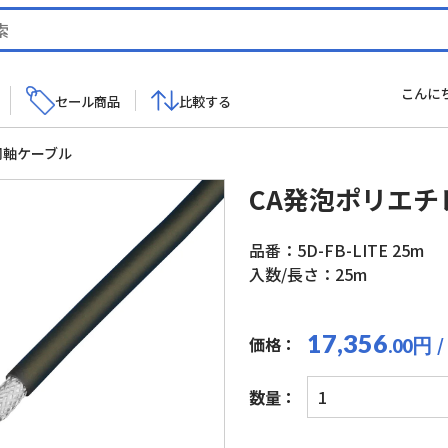
こんに
セール商品
比較する
同軸ケーブル
CA発泡ポリエチ
品番：5D-FB-LITE 25m
入数/長さ：25m
17,356
/
価格：
円
.00
CA
数量：
発
泡