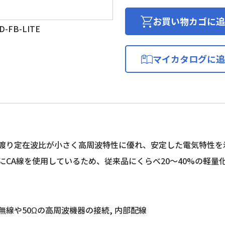
ポ
リ
お買い物カゴに追
-FB-LITE
エ
チ
レ
マイカタログに追
ン
絶
縁
D
形
同
軸
渡り定在波比が小さく高周波特性に優れ、安定した電気特性を
ケ
にCA線を使用しているため、従来品にくらべ20～40%の軽
ー
ブ
ル
個
無線や50Ωの高周波機器の接続, 内部配線