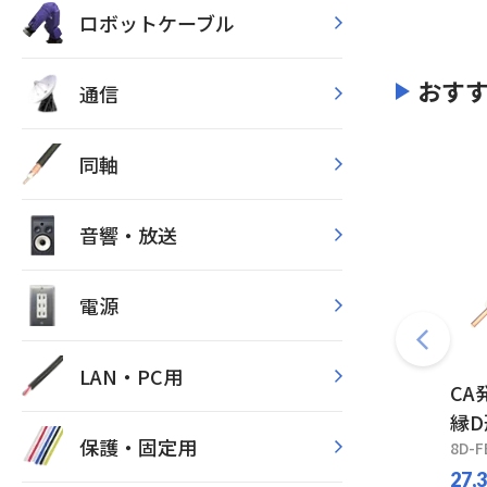
ロボットケーブル
おす
通信
同軸
音響・放送
電源
LAN・PC用
CA
縁
保護・固定用
8D-F
27,