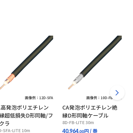
画像例：12D-SFA
画像例：10D-FB-LITE
A高発泡ポリエチレン
CA発泡ポリエチレン絶
縁超低損失D形同軸/フ
縁D形同軸ケーブル
クラ
8D-FB-LITE 30m
D-SFA-LITE 10m
円
/ 巻
40,964
.00