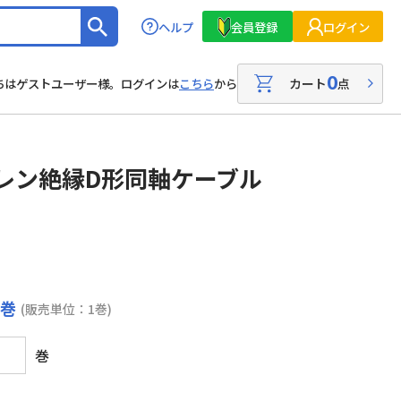
ヘルプ
会員登録
ログイン
0
カート
点
ちはゲストユーザー様。ログインは
こちら
から
レン絶縁D形同軸ケーブル
 巻
(販売単位：1巻)
巻