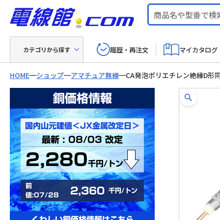
履歴・再注文
マイカタログ
カテゴリから探す
HOME
ショップ
アマチュア無線
CA発泡ポリエチレン絶縁D形
銅価格情報
国内山元建値＜JX金属改定日＞
最新 : 08/03 改定
2,280
千円/トン
前
2,360
千円/トン
値:07/28
くわしい銅価格情報はこちら