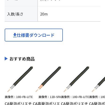
軸/
フ
入数/長さ
20m
ジ
ク
ラ
個
仕様書ダウンロード
おすすめ商品
画像例：10D-FB-LITE
画像例：12D-SFA
画像例：10D-FB-LITE
画像例：10D-
CA発泡ポリエチ
CA高発泡ポリエ
CA発泡ポリエチ
CA発泡