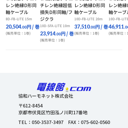
レン絶縁D形同
チレン絶縁超低
レン絶縁D形同
レン絶縁
軸ケーブル
損失D形同軸/フ
軸ケーブル
軸ケーブ
ジクラ
8D-FB-LITE 15m
10D-FB-LITE 20m
10D-FB-LIT
円
/ 巻
10D-SFA-LITE 10m
円
/ 巻
20,504
37,510
46,911
.00
.00
.0
円
/ 巻
23,914
(販売単位：1巻)
(販売単位：1巻)
(販売単位：1
.00
(販売単位：1巻)
協和ハーモネット株式会社
〒612-8454
京都市伏見区竹田泓ノ川町17番地
TEL：
050-3537-3497
FAX：075-602-0560