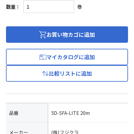
CA
数量：
巻
高
発
泡
ポ
お買い物カゴに追加
リ
エ
チ
マイカタログに追加
レ
ン
比較リストに追加
絶
縁
超
低
損
失
品番
5D-SFA-LITE 20m
D
形
メーカー
(株)フジクラ
同