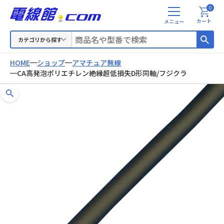
0
メ
カート
ニ
ュ
カテゴリから探す
ー
HOME
ショップ
アマチュア無線
CA高発泡ポリエチレン絶縁超低損失D形同軸/フジクラ