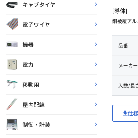
キャブタイヤ
[導体]
銅被覆アル
電子ワイヤ
機器
品番
電力
メーカー
移動用
入数/長
屋内配線
仕
制御・計装