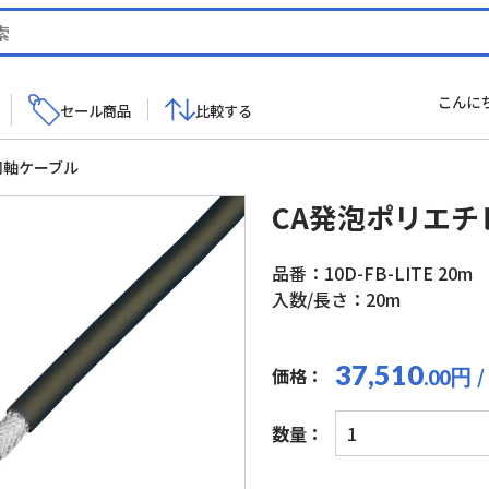
こんに
セール商品
比較する
同軸ケーブル
CA発泡ポリエチ
品番：10D-FB-LITE 20m
入数/長さ：20m
37,510
/
価格：
円
.00
CA
数量：
発
泡