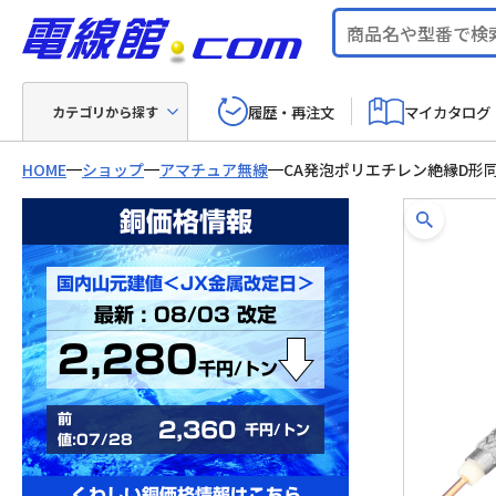
履歴・再注文
マイカタログ
カテゴリから探す
HOME
ショップ
アマチュア無線
CA発泡ポリエチレン絶縁D形
銅価格情報
国内山元建値＜JX金属改定日＞
最新 : 08/03 改定
2,280
千円/トン
前
2,360
千円/トン
値:07/28
くわしい銅価格情報はこちら