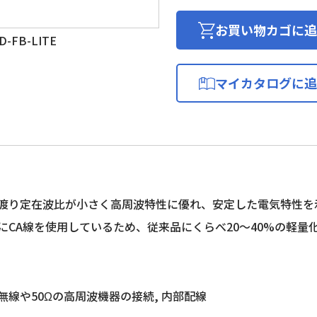
ポ
リ
お買い物カゴに追
-FB-LITE
エ
チ
レ
マイカタログに追
ン
絶
縁
D
形
同
軸
渡り定在波比が小さく高周波特性に優れ、安定した電気特性を
ケ
にCA線を使用しているため、従来品にくらべ20～40%の軽
ー
ブ
ル
個
無線や50Ωの高周波機器の接続, 内部配線