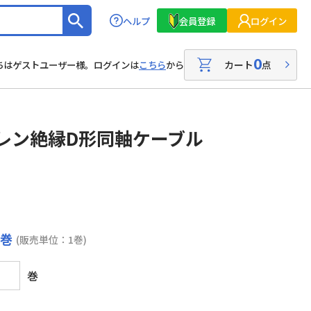
ヘルプ
会員登録
ログイン
0
カート
点
ちはゲストユーザー様。ログインは
こちら
から
レン絶縁D形同軸ケーブル
 巻
(販売単位：1巻)
巻