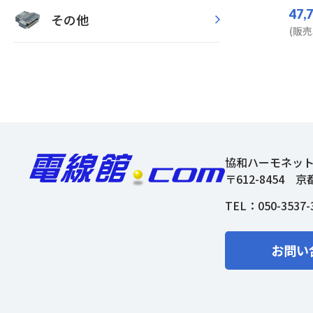
47,
その他
(販売
協和ハーモネッ
〒612-8454
京
TEL：
050-3537-
お問い