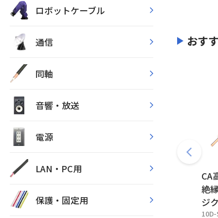
ロボットケーブル
おす
通信
同軸
音響・放送
電源
LAN・PC用
CA
絶縁
保護・固定用
ジ
10D-