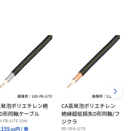
画像例：10D-FB-LITE
画像例：12D-SFA
A発泡ポリエチレン絶
CA高発泡ポリエチレン
D形同軸ケーブル
絶縁超低損失D形同軸/フ
D-FB-LITE 15m
ジクラ
円
/ 巻
8D-SFA-LITE
,155
.00