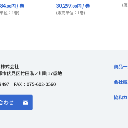
(
円
/ 巻
円
/ 巻
784
30,297
.00
.00
単位：1巻)
(販売単位：1巻)
ト株式会社
商品一
都市伏見区竹田泓ノ川町17番地
会社概
3497
FAX：075-602-0560
協和カ
合わせ