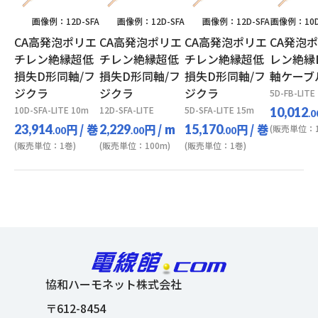
画像例：12D-SFA
画像例：12D-SFA
画像例：12D-SFA
画像例：10D-
CA高発泡ポリエ
CA高発泡ポリエ
CA高発泡ポリエ
CA発泡
チレン絶縁超低
チレン絶縁超低
チレン絶縁超低
レン絶縁
損失D形同軸/フ
損失D形同軸/フ
損失D形同軸/フ
軸ケーブ
ジクラ
ジクラ
ジクラ
5D-FB-LITE
10D-SFA-LITE 10m
12D-SFA-LITE
5D-SFA-LITE 15m
10,012
.0
円
/ 巻
円
/ m
円
/ 巻
23,914
2,229
15,170
(販売単位：1
.00
.00
.00
(販売単位：1巻)
(販売単位：100m)
(販売単位：1巻)
協和ハーモネット株式会社
〒612-8454