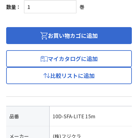
CA
数量：
巻
高
発
泡
ポ
お買い物カゴに追加
リ
エ
チ
マイカタログに追加
レ
ン
比較リストに追加
絶
縁
超
低
損
失
品番
10D-SFA-LITE 15m
D
形
メーカー
(株)フジクラ
同