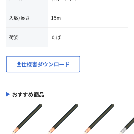
軸/
フ
入数/長さ
15m
ジ
ク
ラ
荷姿
たば
個
仕様書ダウンロード
おすすめ商品