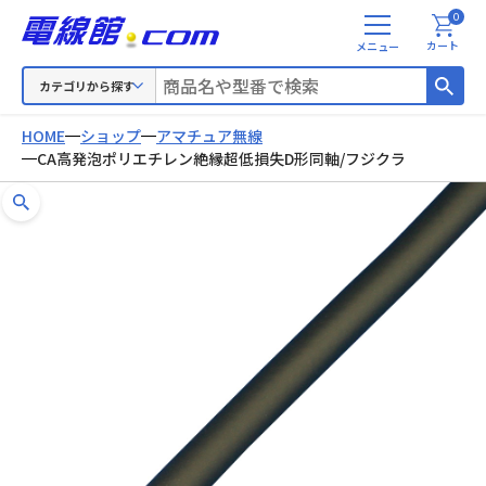
0
メ
カート
ニ
ュ
カテゴリから探す
ー
HOME
ショップ
アマチュア無線
CA高発泡ポリエチレン絶縁超低損失D形同軸/フジクラ