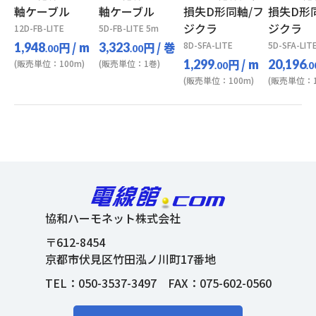
軸ケーブル
軸ケーブル
損失D形同軸/フ
損失D形
ジクラ
ジクラ
12D-FB-LITE
5D-FB-LITE 5m
円
/ m
円
/ 巻
8D-SFA-LITE
5D-SFA-LIT
1,948
3,323
.00
.00
円
/ m
1,299
20,196
(販売単位：100m)
(販売単位：1巻)
.00
.0
(販売単位：100m)
(販売単位：1
協和ハーモネット株式会社
〒612-8454
京都市伏見区竹田泓ノ川町17番地
TEL：
050-3537-3497
FAX：075-602-0560