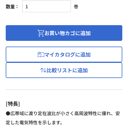
CA
数量：
巻
発
泡
ポ
リ
お買い物カゴに追加
エ
チ
レ
マイカタログに追加
ン
絶
比較リストに追加
縁
D
形
同
軸
[特長]
ケ
ー
●広帯域に渡り定在波比が小さく高周波特性に優れ、安
ブ
定した電気特性を示します。
ル