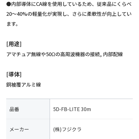
●内部導体にCA線を使用しているため、従来品にくらべ
個
20～40%の軽量化が実現し、さらに柔軟性が向上してい
ます。
[用途]
アマチュア無線や50Ωの高周波機器の接続, 内部配線
[導体]
銅被覆アルミ線
品番
5D-FB-LITE 30m
メーカー
(株)フジクラ