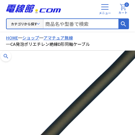
0
メ
カート
ニ
ュ
カテゴリから探す
ー
HOME
ショップ
アマチュア無線
CA発泡ポリエチレン絶縁D形同軸ケーブル