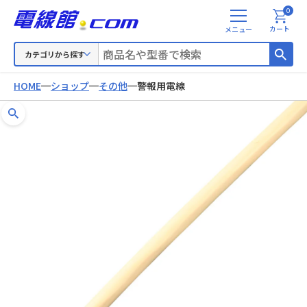
0
メ
カート
ニ
ュ
カテゴリから探す
ー
HOME
ショップ
その他
警報用電線