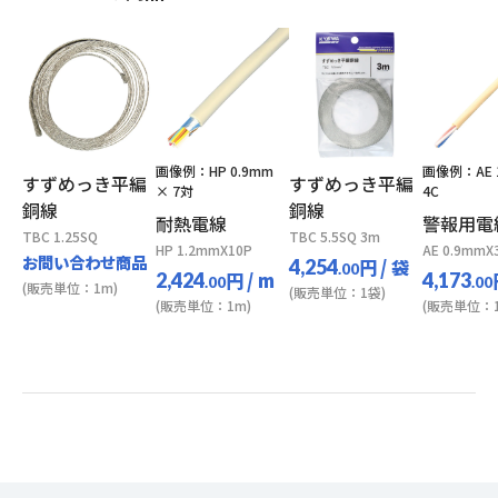
画像例：HP 0.9mm
画像例：AE 
すずめっき平編
すずめっき平編
× 7対
4C
銅線
銅線
耐熱電線
警報用電
TBC 1.25SQ
TBC 5.5SQ 3m
HP 1.2mmX10P
AE 0.9mmX
お問い合わせ商品
円
/ 袋
4,254
.00
円
/ m
2,424
4,173
.00
.00
(販売単位：1m)
(販売単位：1袋)
(販売単位：1m)
(販売単位：1