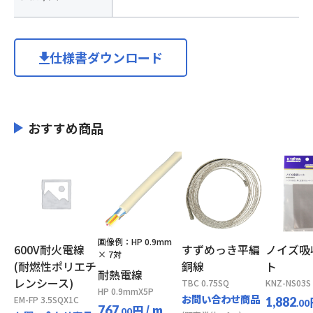
仕様書ダウンロード
おすすめ商品
画像例：HP 0.9mm
600V耐火電線
すずめっき平編
ノイズ吸
× 7対
(耐燃性ポリエチ
銅線
ト
耐熱電線
レンシース)
TBC 0.75SQ
KNZ-NS03S
HP 0.9mmX5P
お問い合わせ商品
EM-FP 3.5SQX1C
1,882
.00
円
/ m
767
.00