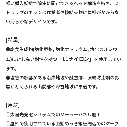
軽い挿入抵抗で確実に固定できるヘッド構造を持ち、ス
個
トラップのエッジは作業者や被結束物に負担がかからな
い滑らかなデザインです。
[特長]
●腐食生成物(塩化亜鉛, 塩化ナトリウム, 塩化カルシウ
「11ナイロン」
ム)に対し高い耐性を持つ
を使用してい
ます。
●塩害の影響がある沿岸地域や融雪剤、凍結防止剤の影
響が考えられる山間部や降雪地域に最適です。
[用途]
◯太陽光発電システムでのソーラーパネル施工
◯屋外で使用されている亜鉛めっき鋼鈑周辺でのケーブ