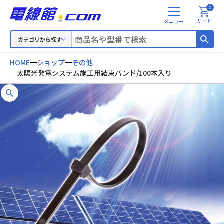
0
メ
カート
ニ
ュ
カテゴリから探す
ー
HOME
ショップ
その他
太陽光発電システム施工用結束バンド/100本入り