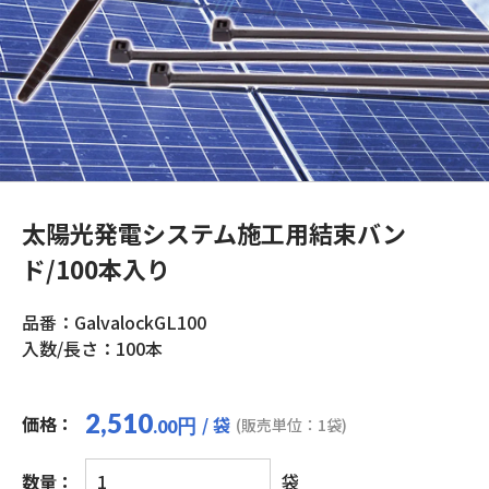
太陽光発電システム施工用結束バン
ド/100本入り
品番：GalvalockGL100
入数/長さ：100本
2,510
価格：
/ 袋
円
(販売単位：1袋)
.00
太
数量：
袋