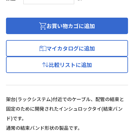
陽
光
発
電
お買い物カゴに追加
シ
ス
テ
マイカタログに追加
ム
施
比較リストに追加
工
用
結
束
バ
架台(ラックシステム)付近でのケーブル、配管の結束と
ン
固定のために開発されたインシュロックタイ(結束バン
ド/100
本
ド)です。
入
通常の結束バンド形状の製品です。
り