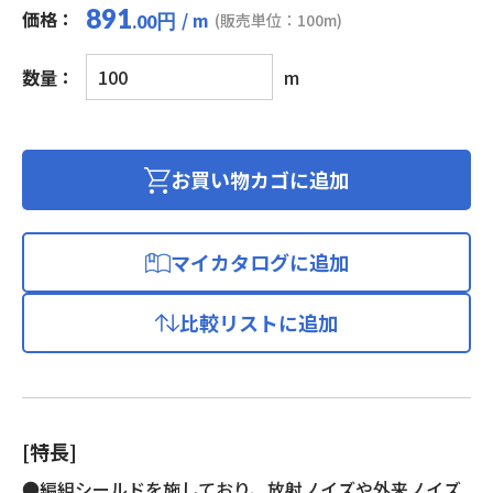
891
価格：
/ m
円
(販売単位：100m)
.00
マ
数量：
m
イ
ク
ロ
フ
お買い物カゴに追加
ォ
ン
用
マイカタログに追加
ビ
ニ
比較リストに追加
ル
コ
ー
ド
(編
[特長]
組
シ
●編組シールドを施しており、放射ノイズや外来ノイズ