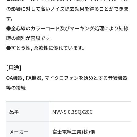
ー
の影響に対して高いノイズ除去効果を得ることができま
ル
す。
ド)
個
●全心線のカラーコード及びマーキング処理により結線
時の識別が容易です。
●可とう性, 柔軟性に優れています。
[用途]
OA機器, FA機器, マイクロフォンを始めとする音響機器
等の接続
品番
MVV-S 0.3SQX20C
メーカー
富士電線工業(株)他