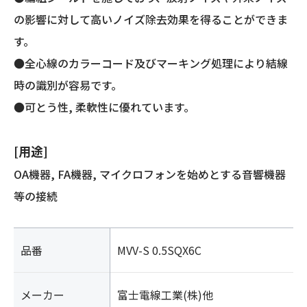
ー
の影響に対して高いノイズ除去効果を得ることができま
ル
す。
ド)
個
●全心線のカラーコード及びマーキング処理により結線
時の識別が容易です。
●可とう性, 柔軟性に優れています。
[用途]
OA機器, FA機器, マイクロフォンを始めとする音響機器
等の接続
品番
MVV-S 0.5SQX6C
メーカー
富士電線工業(株)他