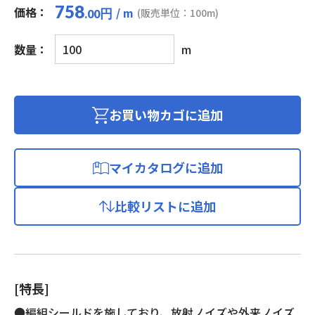
758
価格：
/ m
円
(販売単位：100m)
.00
マ
数量：
m
イ
ク
ロ
フ
お買い物カゴに追加
ォ
ン
用
マイカタログに追加
ビ
ニ
比較リストに追加
ル
コ
ー
ド
(編
[特長]
組
シ
●編組シールドを施しており、放射ノイズや外来ノイズ