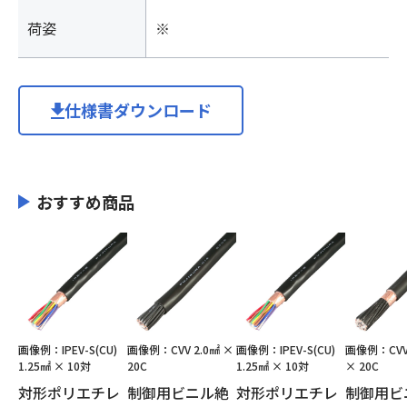
荷姿
※
仕様書ダウンロード
おすすめ商品
画像例：IPEV-S(CU)
画像例：CVV 2.0㎟ ×
画像例：IPEV-S(CU)
画像例：CVV-
1.25㎟ × 10対
20C
1.25㎟ × 10対
× 20C
対形ポリエチレ
制御用ビニル絶
対形ポリエチレ
制御用ビ