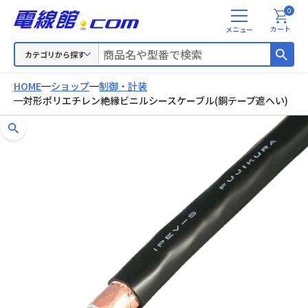
0
メ
カート
ニ
ュ
カテゴリから探す
ー
HOME
ショップ
制御・計装
対形ポリエチレン絶縁ビニルシースケーブル(銅テープ遮へい)