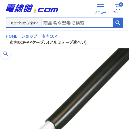
0
メ
カート
ニ
ュ
カテゴリから探す
ー
HOME
ショップ
市内CCP
市内CCP-APケーブル(アルミテープ遮へい)