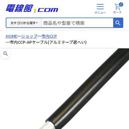
0
メ
カート
ニ
ュ
カテゴリから探す
ー
HOME
ショップ
市内CCP
市内CCP-APケーブル(アルミテープ遮へい)