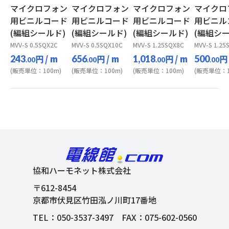
マイクロフォン
マイクロフォン
マイクロフォン
マイクロ
用ビニルコード
用ビニルコード
用ビニルコード
用ビニル
(編組シールド)
(編組シールド)
(編組シールド)
(編組シー
MVV-S 0.5SQX2C
MVV-S 0.5SQX10C
MVV-S 1.25SQX8C
MVV-S 1.25
円
/ m
円
/ m
円
/ m
円
243
656
1,018
500
.00
.00
.00
.00
(販売単位：100m)
(販売単位：100m)
(販売単位：100m)
(販売単位：1
協和ハーモネット株式会社
〒612-8454
京都市伏見区竹田泓ノ川町17番地
TEL：
050-3537-3497
FAX：075-602-0560