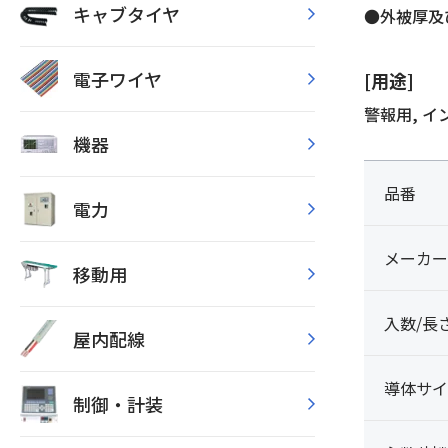
キャブタイヤ
●外被厚及
電子ワイヤ
[用途]
警報用, 
機器
品番
電力
メーカー
移動用
入数/長
屋内配線
導体サイ
制御・計装