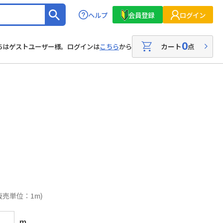
ヘルプ
会員登録
ログイン
0
カート
点
ちはゲストユーザー様。ログインは
こちら
から
販売単位：1m)
m