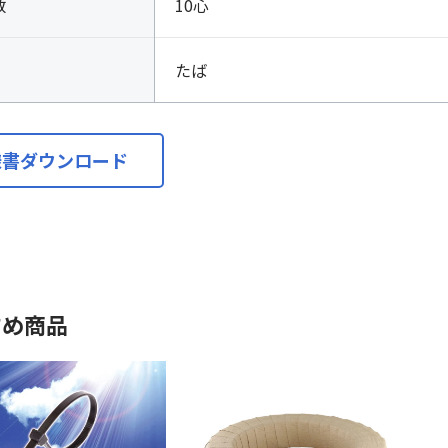
数
10心
たば
様書ダウンロード
すめ商品