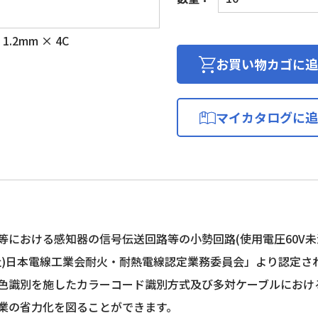
報
用
1.2mm × 4C
電
線
お買い物カゴに追
個
マイカタログに追
等における感知器の信号伝送回路等の小勢回路(使用電圧60V未満)
社)日本電線工業会耐火・耐熱電線認定業務委員会」より認定さ
色識別を施したカラーコード識別方式及び多対ケーブルにおけ
業の省力化を図ることができます。