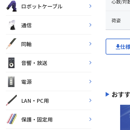
心数/対
ロボットケーブル
荷姿
通信
同軸
仕
音響・放送
電源
おす
LAN・PC用
保護・固定用