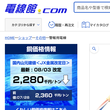
履歴・再注文
マイカタログ
カテゴリから探す
HOME
ショップ
その他
警報用電線
銅価格情報
国内山元建値＜JX金属改定日＞
最新 : 08/03 改定
2,280
千円/トン
前
2,360
千円/トン
値:07/28
くわしい銅価格情報はこちら