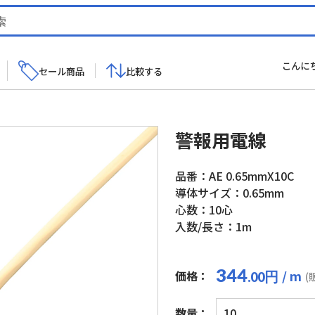
こんに
セール商品
比較する
警報用電線
品番：AE 0.65mmX10C
導体サイズ：0.65mm
心数：10心
入数/長さ：1m
344
/ m
価格：
円
.00
(
警
数量：