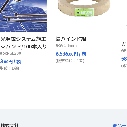
陽光発電システム施工
鉄バインド線
ガ
束バンド/100本入り
BGV 1.6mm
GB
alockGL200
円
/ 巻
6,536
.00
58
(販売単位：1巻)
円
/ 袋
63
.00
(
単位：1袋)
ト株式会社
商品一