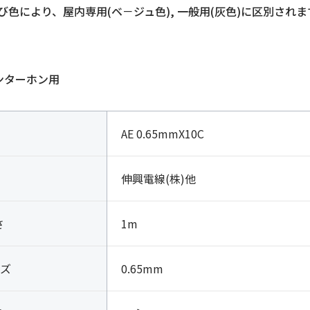
び色により、屋内専用(ベ－ジュ色), 一般用(灰色)に区別されま
インターホン用
AE 0.65mmX10C
伸興電線(株)他
さ
1m
ズ
0.65mm