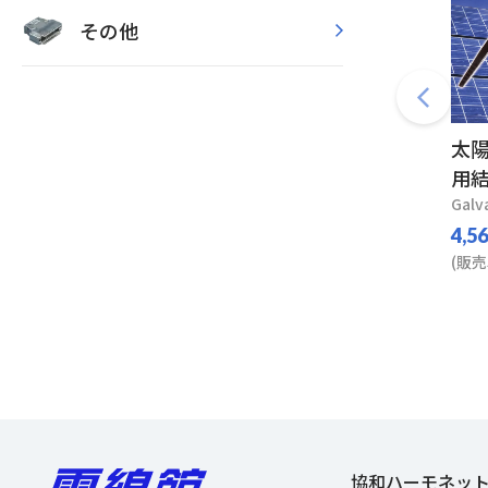
その他
太
用結
Galv
4,5
(販売
協和ハーモネッ