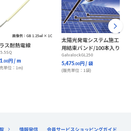
画像例：GB 1.25㎟ × 1C
太陽光発電システム施工
ラス耐熱電線
用結束バンド/100本入り
 5.5SQ
GalvalockGL250
円
/ m
1
.00
円
/ 袋
5,475
.00
販売単位：1m)
(販売単位：1袋)
覧
情報発信
会員サービス
ショッピングガイド