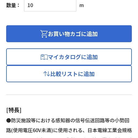
警
数量：
m
報
用
電
線
お買い物カゴに追加
個
マイカタログに追加
比較リストに追加
[特長]
●防災施設等における感知器の信号伝送回路等の小勢回
路(使用電圧60V未満)に使用される、日本電線工業会規格