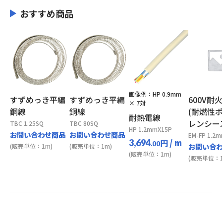
おすすめ商品
画像例：HP 0.9mm
すずめっき平編
すずめっき平編
600V耐
× 7対
銅線
銅線
(耐燃性
耐熱電線
レンシー
TBC 1.25SQ
TBC 80SQ
HP 1.2mmX15P
お問い合わせ商品
お問い合わせ商品
EM-FP 1.2
円
/ m
3,694
.00
お問い合
(販売単位：1m)
(販売単位：1m)
(販売単位：1m)
(販売単位：1