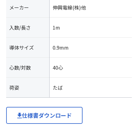
メーカー
伸興電線(株)他
入数/長さ
1m
導体サイズ
0.9mm
心数/対数
40心
荷姿
たば
仕様書ダウンロード