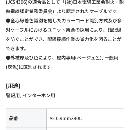
(JCS4396)の適合品として「(社)日本電線工業会耐火・耐
熱電線認定業務委員会」より認定されたケーブルです。
●全心線着色識別を施したカラーコード識別方式及び多
対ケーブルにおけるユニット集合の採用により、語配線
を防ぐことができ、配線接続作業の省力化を図ることが
できます。
●外被厚及び色により、屋内専用(ベ－ジュ色), 一般用
(灰色)に区別されます。
[用途]
警報用, インターホン用
品番
AE 0.9mmX40C