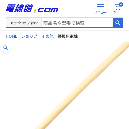
0
メ
カート
ニ
ュ
カテゴリから探す
ー
HOME
ショップ
その他
警報用電線