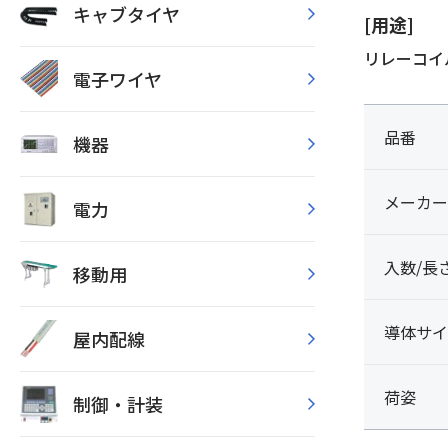
キャブタイヤ
[用途]
リレーコイル
電子ワイヤ
品番
機器
メーカー
電力
入数/長
移動用
導体サイ
屋内配線
荷姿
制御・計装