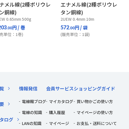
ナメル線(2種ポリウレ
エナメル線(2種ポリウレ
ン銅線)
タン銅線)
EW 0.65mm 500g
2UEW 0.4mm 10m
円
/ 巻
円
/ 袋
203
572
.00
.00
販売単位：1巻)
(販売単位：1袋)
覧
情報発信
会員サービス
ショッピングガイド
電線館ブログ
マイカタログ
買い物かごの使い方
要
電線の知識
購入履歴
マイページの使い方
タログ
LANの知識
マイページ
お支払・送料について