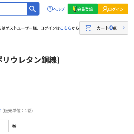
ヘルプ
会員登録
ログイン
0
カート
点
ちはゲストユーザー様。ログインは
こちら
から
ポリウレタン銅線)
巻
(販売単位：1巻)
巻