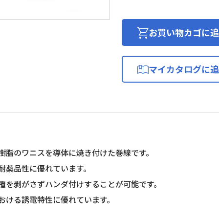
メ
ル
線
お買い物カゴに追
(2
種
ポ
マイカタログに追
リ
ウ
レ
タ
ン
銅
線)
樹脂のワニスを導体に焼き付けた巻線です。
個
耐薬品性に優れています。
覆を剥がさずハンダ付けすることが可能です。
おける誘電特性に優れています。