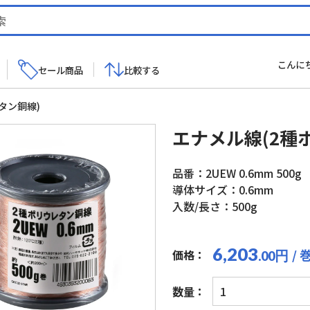
こんに
セール商品
比較する
タン銅線)
エナメル線(2種
品番：2UEW 0.6mm 500g
導体サイズ：0.6mm
入数/長さ：500g
6,203
/ 
価格：
円
.00
エ
数量：
ナ