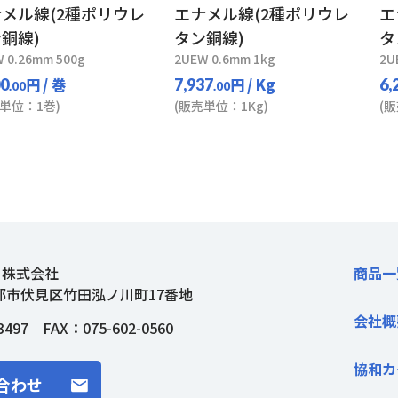
メル線(2種ポリウレ
エナメル線(2種ポリウレ
エ
銅線)
タン銅線)
タ
 0.26mm 500g
2UEW 0.6mm 1kg
2U
円
/ 巻
円
/ Kg
00
7,937
6,
.00
.00
単位：1巻)
(販売単位：1Kg)
(
ト株式会社
商品一
都市伏見区竹田泓ノ川町17番地
会社概
3497
FAX：075-602-0560
協和カ
合わせ