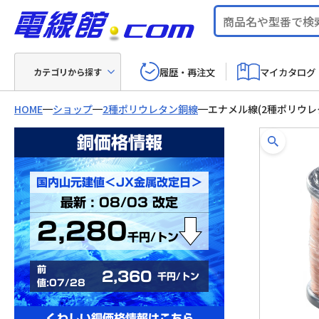
履歴・再注文
マイカタログ
カテゴリから探す
HOME
ショップ
2種ポリウレタン銅線
エナメル線(2種ポリウレ
銅価格情報
国内山元建値＜JX金属改定日＞
最新 : 08/03 改定
2,280
千円/トン
前
2,360
千円/トン
値:07/28
くわしい銅価格情報はこちら