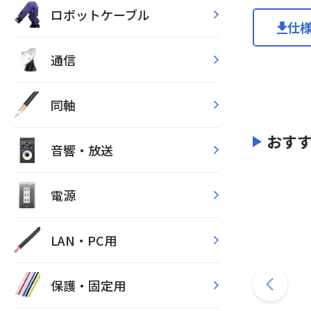
ロボットケーブル
仕
通信
同軸
おす
音響・放送
電源
LAN・PC用
保護・固定用