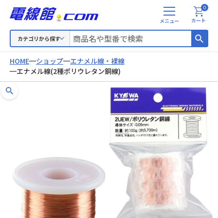
0
メ
カート
ニ
ュ
カテゴリから探す
ー
HOME
ショップ
エナメル線・裸線
エナメル線(2種ポリウレタン銅線)