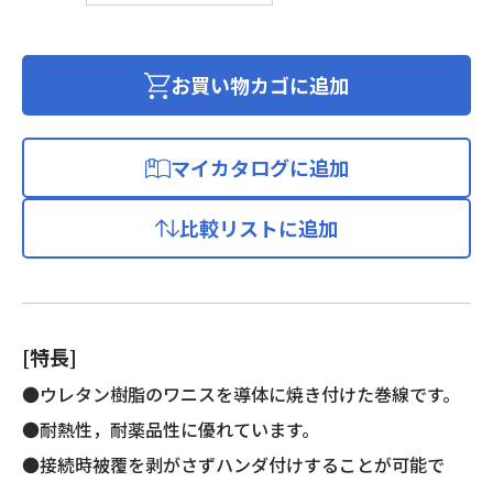
メ
ル
線
お買い物カゴに追加
(2
種
ポ
マイカタログに追加
リ
ウ
比較リストに追加
レ
タ
ン
銅
線)
[特長]
個
●ウレタン樹脂のワニスを導体に焼き付けた巻線です。
●耐熱性，耐薬品性に優れています。
●接続時被覆を剥がさずハンダ付けすることが可能で