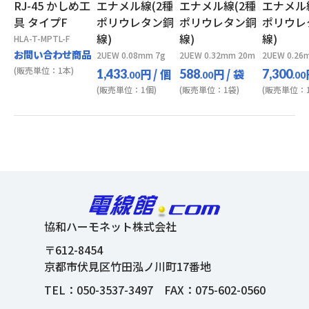
RJ-45 かしめ工
エナメル線(2種
エナメル線(2種
エナメル
具 タイプF
ポリウレタン銅
ポリウレタン銅
ポリウレ
線)
線)
線)
HLA-T-MPTL-F
お問い合わせ商品
2UEW 0.08mm 7g
2UEW 0.32mm 20m
2UEW 0.26
(販売単位：1本)
円
/ 個
円
/ 袋
1,433
588
7,300
.00
.00
.00
(販売単位：1個)
(販売単位：1袋)
(販売単位：1
協和ハーモネット株式会社
〒612-8454
京都市伏見区竹田泓ノ川町17番地
TEL：
050-3537-3497
FAX：075-602-0560