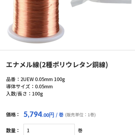
エナメル線(2種ポリウレタン銅線)
品番：2UEW 0.05mm 100g
導体サイズ：0.05mm
入数/長さ：100g
5,794
価格：
/ 巻
円
(販売単位：1巻)
.00
エ
数量：
巻
ナ