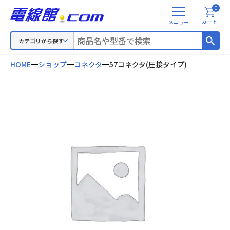
0
メ
カート
ニ
ュ
カテゴリから探す
ー
HOME
ショップ
コネクタ
57コネクタ(圧接タイプ)