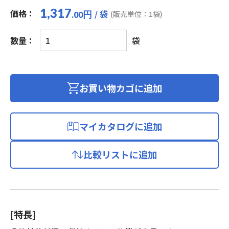
1,317
価格：
/ 袋
円
(販売単位：1袋)
.00
熱
数量：
袋
収
縮
チ
ュ
お買い物カゴに追加
ー
ブ
個
マイカタログに追加
比較リストに追加
[特長]