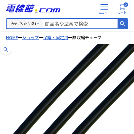
0
メ
カート
ニ
ュ
カテゴリから探す
ー
HOME
ショップ
保護・固定用
熱収縮チューブ