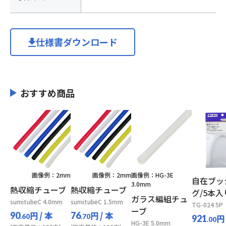
仕様書ダウンロード
おすすめ商品
画像例：2mm
画像例：2mm
画像例：HG-3E
自在ブッ
3.0mm
熱収縮チューブ
熱収縮チューブ
グ/5本入
ガラス編組チュ
sumitubeC 4.0mm
sumitubeC 1.5mm
TG-024 5P
ーブ
円
/ 本
円
/ 本
90
76
.60
.70
円
921
.00
HG-3E 5.0mm