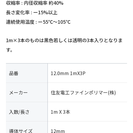
収縮率 : 内径収縮率 約40%
長さ変化率 : ー15%以上
連続使用温度 : ー55℃～105℃
1m×3本のものは黒色若しくは透明の3本入りとなりま
す。
品番
12.0mm 1mX3P
メーカー
住友電工ファインポリマー(株)
入数/長さ
1m X 3本
導体サイズ
12mm