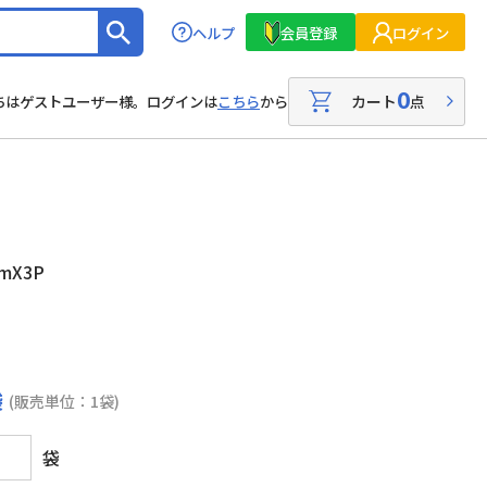
ヘルプ
会員登録
ログイン
0
カート
点
ちはゲストユーザー様。ログインは
こちら
から
1mX3P
袋
(販売単位：1袋)
袋