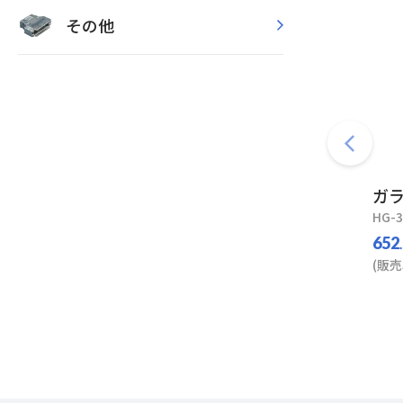
その他
ガ
HG-3
652
(販売