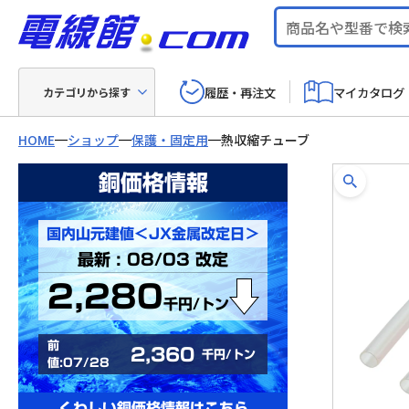
履歴・再注文
マイカタログ
カテゴリから探す
HOME
ショップ
保護・固定用
熱収縮チューブ
銅価格情報
国内山元建値＜JX金属改定日＞
最新 : 08/03 改定
2,280
千円/トン
前
2,360
千円/トン
値:07/28
くわしい銅価格情報はこちら