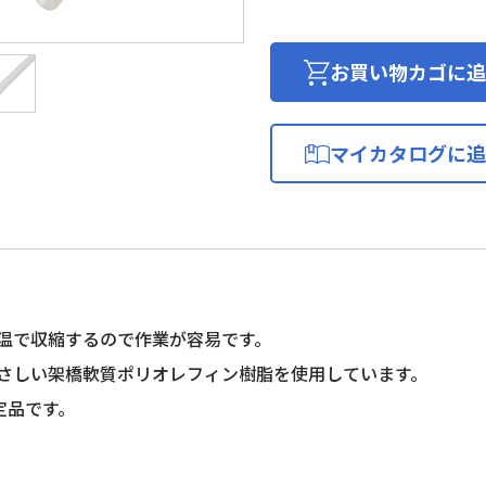
縮
チ
ュ
お買い物カゴに追
ー
ブ
個
マイカタログに追
温で収縮するので作業が容易です。
さしい架橋軟質ポリオレフィン樹脂を使用しています。
定品です。