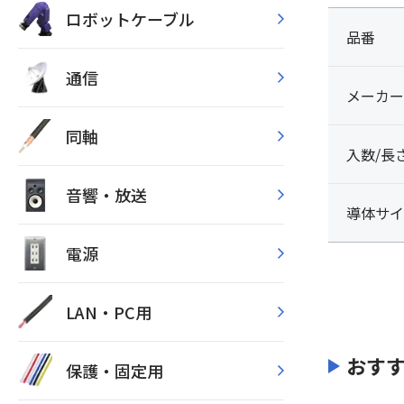
ロボットケーブル
品番
通信
メーカー
同軸
入数/長
音響・放送
導体サイ
電源
LAN・PC用
おす
保護・固定用