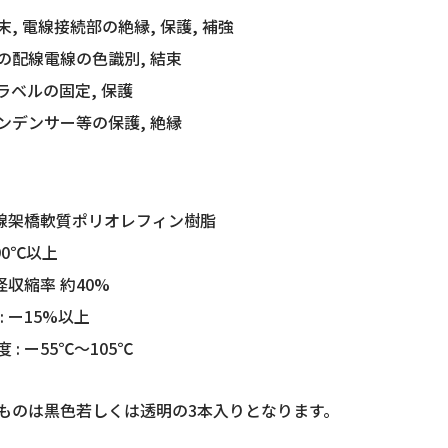
, 電線接続部の絶縁, 保護, 補強
の配線電線の色識別, 結束
ラベルの固定, 保護
ンデンサー等の保護, 絶縁
電子線架橋軟質ポリオレフィン樹脂
90℃以上
内径収縮率 約40%
: ー15%以上
: ー55℃～105℃
のものは黒色若しくは透明の3本入りとなります。