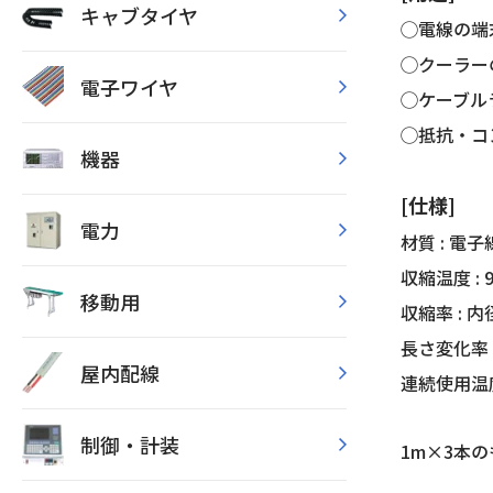
キャブタイヤ
◯電線の端末
◯クーラー
電子ワイヤ
◯ケーブル
◯抵抗・コ
機器
[仕様]
電力
材質 : 
収縮温度 : 
移動用
収縮率 : 
長さ変化率 
屋内配線
連続使用温度 
制御・計装
1m×3本