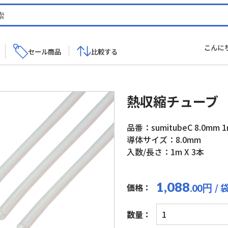
こんに
セール商品
比較する
熱収縮チューブ
品番：sumitubeC 8.0mm 
導体サイズ：8.0mm
入数/長さ：1m X 3本
1,088
/ 
価格：
円
.00
熱
数量：
収