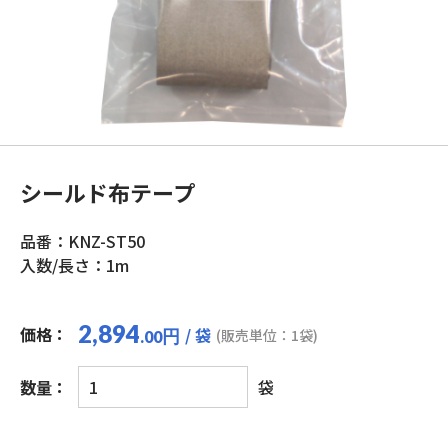
シールド布テープ
品番：KNZ-ST50
入数/長さ：1m
2,894
価格：
/ 袋
円
(販売単位：1袋)
.00
シ
数量：
袋
ー
ル