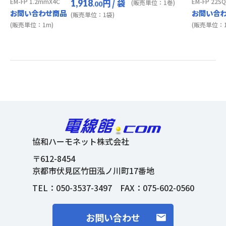
EM-FP 1.2mmX4C
円
/ 袋
EM-FP 22S
1,918
(販売単位：1巻)
.00
お問い合わせ商品
お問い合
(販売単位：1袋)
(販売単位：1m)
(販売単位：1
協和ハーモネット株式会社
〒612-8454
京都市伏見区竹田泓ノ川町17番地
TEL：
050-3537-3497
FAX：075-602-0560
お問い合わせ