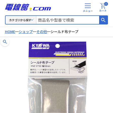
0
メ
カート
ニ
ュ
カテゴリから探す
ー
HOME
ショップ
その他
シールド布テープ