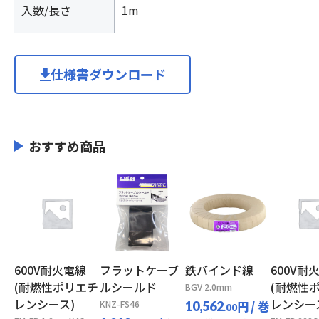
入数/長さ
1m
仕様書ダウンロード
おすすめ商品
600V耐火電線
フラットケーブ
鉄バインド線
600V耐
(耐燃性ポリエチ
ルシールド
(耐燃性
BGV 2.0mm
レンシース)
レンシー
KNZ-FS46
円
/ 巻
10,562
.00